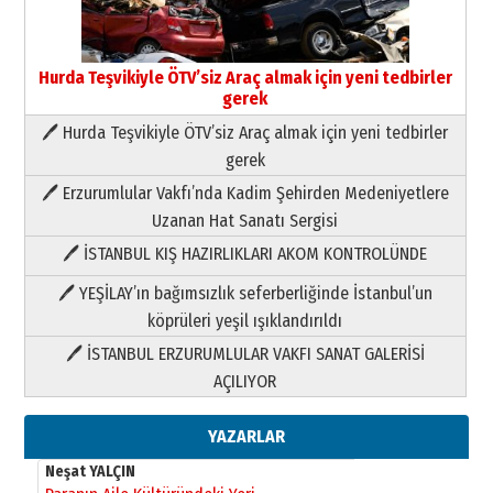
Hurda Teşvikiyle ÖTV’siz Araç almak için yeni tedbirler
gerek
Neşat YALÇIN
Paranın Aile Kültüründeki Yeri
🖊 Hurda Teşvikiyle ÖTV’siz Araç almak için yeni tedbirler
03 Ağustos 2026 Pazartesi
gerek
🖊 Erzurumlular Vakfı’nda Kadim Şehirden Medeniyetlere
Yıldırım Gündoğdu
Uzanan Hat Sanatı Sergisi
HAVVA’NIN ÜÇ KIZI
🖊 İSTANBUL KIŞ HAZIRLIKLARI AKOM KONTROLÜNDE
09 Temmuz 2026 Perşembe
🖊 YEŞİLAY’ın bağımsızlık seferberliğinde İstanbul’un
Yusuf POLAT
köprüleri yeşil ışıklandırıldı
Şampiyonluk Sebahattin Şirin’e
🖊 İSTANBUL ERZURUMLULAR VAKFI SANAT GALERİSİ
yazar
AÇILIYOR
11 Mayıs 2026 Pazartesi
Neşat YALÇIN
YAZARLAR
Paranın Aile Kültüründeki Yeri
03 Ağustos 2026 Pazartesi