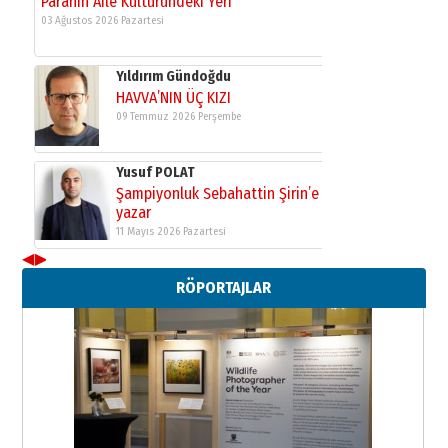
Yıldırım Gündoğdu
HAVVA’NIN ÜÇ KIZI
09 Temmuz 2026 Perşembe
Yusuf POLAT
Şampiyonluk Sebahattin Şirin’e
yazar
11 Mayıs 2026 Pazartesi
Neşat YALÇIN
Paranın Aile Kültüründeki Yeri
◀
▶
03 Ağustos 2026 Pazartesi
RÖPORTAJLAR
Yıldırım Gündoğdu
HAVVA’NIN ÜÇ KIZI
09 Temmuz 2026 Perşembe
Yusuf POLAT
Şampiyonluk Sebahattin Şirin’e