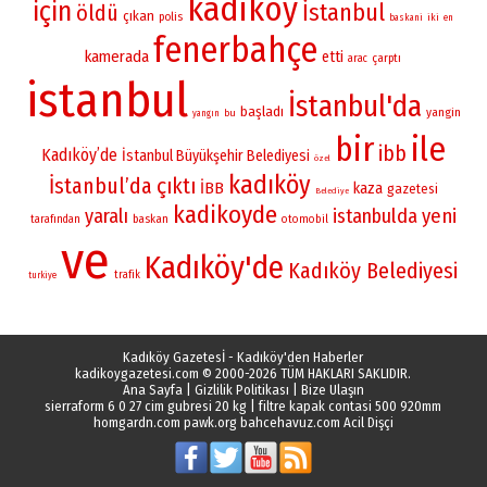
kadikoy
için
İstanbul
öldü
çıkan
polis
iki
baskani
en
fenerbahçe
kamerada
etti
çarptı
arac
istanbul
İstanbul'da
başladı
yangin
bu
yangın
bir
ile
ibb
Kadıköy’de
İstanbul Büyükşehir Belediyesi
özel
kadıköy
İstanbul’da
çıktı
İBB
kaza
gazetesi
Belediye
kadikoyde
yaralı
istanbulda
yeni
baskan
otomobil
tarafından
ve
Kadıköy'de
Kadıköy Belediyesi
trafik
turkiye
Kadıköy Gazetesİ - Kadıköy'den Haberler
kadikoygazetesi.com
© 2000-2026 TÜM HAKLARI SAKLIDIR.
Ana Sayfa
|
Gizlilik Politikası
|
Bize Ulaşın
sierraform 6 0 27 cim gubresi 20 kg
|
filtre kapak contasi 500 920mm
homgardn.com
pawk.org
bahcehavuz.com
Acil Dişçi