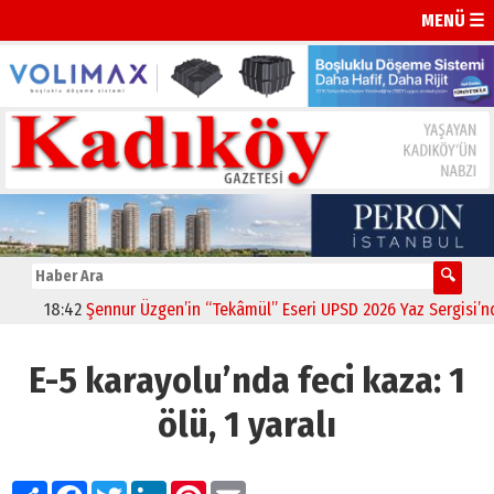
MENÜ ☰
18:42
Şennur Üzgen’in “Tekâmül” Eseri UPSD 2026 Yaz Sergisi’nde 
E-5 karayolu’nda feci kaza: 1
ölü, 1 yaralı
Paylaş
Facebook
Twitter
LinkedIn
Pinterest
Email