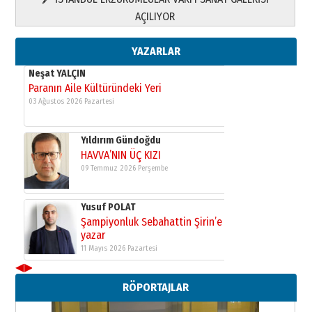
Yusuf POLAT
AÇILIYOR
Şampiyonluk Sebahattin Şirin’e
yazar
11 Mayıs 2026 Pazartesi
YAZARLAR
Neşat YALÇIN
Paranın Aile Kültüründeki Yeri
03 Ağustos 2026 Pazartesi
Yıldırım Gündoğdu
HAVVA’NIN ÜÇ KIZI
09 Temmuz 2026 Perşembe
Yusuf POLAT
Şampiyonluk Sebahattin Şirin’e
yazar
11 Mayıs 2026 Pazartesi
◀
▶
Neşat YALÇIN
RÖPORTAJLAR
Paranın Aile Kültüründeki Yeri
03 Ağustos 2026 Pazartesi