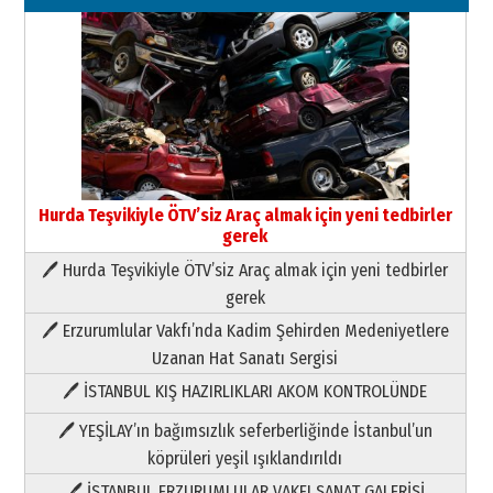
Hurda Teşvikiyle ÖTV’siz Araç almak için yeni tedbirler
gerek
🖊 Hurda Teşvikiyle ÖTV’siz Araç almak için yeni tedbirler
Neşat YALÇIN
gerek
Paranın Aile Kültüründeki Yeri
🖊 Erzurumlular Vakfı’nda Kadim Şehirden Medeniyetlere
03 Ağustos 2026 Pazartesi
Uzanan Hat Sanatı Sergisi
🖊 İSTANBUL KIŞ HAZIRLIKLARI AKOM KONTROLÜNDE
Yıldırım Gündoğdu
HAVVA’NIN ÜÇ KIZI
🖊 YEŞİLAY’ın bağımsızlık seferberliğinde İstanbul’un
09 Temmuz 2026 Perşembe
köprüleri yeşil ışıklandırıldı
🖊 İSTANBUL ERZURUMLULAR VAKFI SANAT GALERİSİ