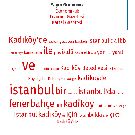
Yayın Grubumuz
Ekonomiklik
Erzurum Gazetesi
Kartal Gazetesi
Kadıköy'de
İstanbul’da
ibb
gazetesi
başladı
baskan
ile
öldü
yeni
yaralı
kamerada
kaza
etti
polis
bu
iki
turkiye
özel
ve
Kadıköy Belediyesi
İstanbul
çıkan
otomobil
çarptı
kadikoyde
Büyükşehir Belediyesi
yangin
istanbul
bir
İstanbul'da
baskani
Belediye
fenerbahçe
kadikoy
İBB
trafik
tarafından
yangın
için
kadıköy
İstanbul
çıktı
istanbulda
arac
en
Kadıköy’de