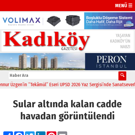
MENÜ ☰
r Üzgen’in “Tekâmül” Eseri UPSD 2026 Yaz Sergisi’nde Sanatseverlerl
Sular altında kalan cadde
havadan görüntülendi
Paylaş
Facebook
Twitter
LinkedIn
Pinterest
Email