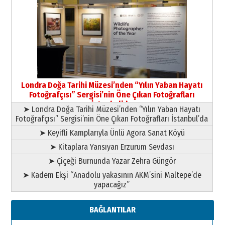
Yıldırım Gündoğdu
HAVVA’NIN ÜÇ KIZI
09 Temmuz 2026 Perşembe
Yusuf POLAT
Şampiyonluk Sebahattin Şirin’e
Londra Doğa Tarihi Müzesi’nden “Yılın Yaban Hayatı
yazar
Fotoğrafçısı” Sergisi’nin Öne Çıkan Fotoğrafları
11 Mayıs 2026 Pazartesi
İstanbul’da
➤ Londra Doğa Tarihi Müzesi’nden “Yılın Yaban Hayatı
Fotoğrafçısı” Sergisi’nin Öne Çıkan Fotoğrafları İstanbul’da
➤ Keyifli Kamplarıyla Ünlü Agora Sanat Köyü
➤ Kitaplara Yansıyan Erzurum Sevdası
➤ Çiçeği Burnunda Yazar Zehra Güngör
➤ Kadem Ekşi “Anadolu yakasının AKM’sini Maltepe’de
yapacağız”
BAĞLANTILAR