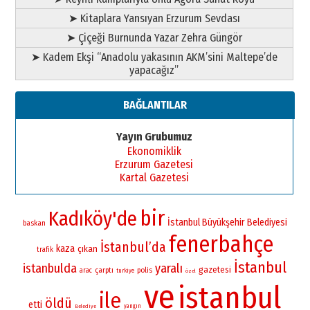
➤ Kitaplara Yansıyan Erzurum Sevdası
➤ Çiçeği Burnunda Yazar Zehra Güngör
➤ Kadem Ekşi “Anadolu yakasının AKM’sini Maltepe’de
yapacağız”
BAĞLANTILAR
Yayın Grubumuz
Ekonomiklik
Erzurum Gazetesi
Kartal Gazetesi
bir
Kadıköy'de
İstanbul Büyükşehir Belediyesi
baskan
fenerbahçe
İstanbul’da
kaza
çıkan
trafik
İstanbul
istanbulda
yaralı
gazetesi
çarptı
polis
arac
turkiye
özel
ve
istanbul
ile
öldü
etti
yangın
Belediye