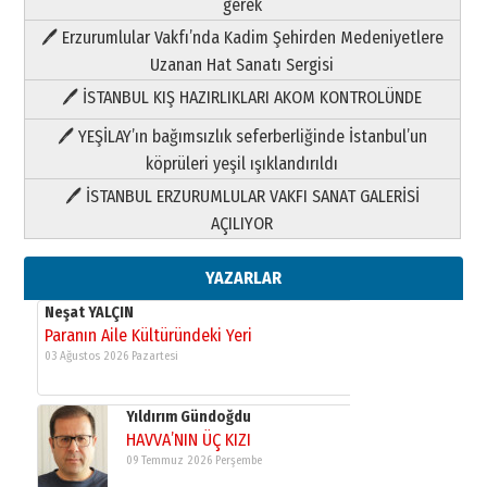
gerek
yazar
11 Mayıs 2026 Pazartesi
🖊 Erzurumlular Vakfı’nda Kadim Şehirden Medeniyetlere
Uzanan Hat Sanatı Sergisi
Neşat YALÇIN
Paranın Aile Kültüründeki Yeri
🖊 İSTANBUL KIŞ HAZIRLIKLARI AKOM KONTROLÜNDE
03 Ağustos 2026 Pazartesi
🖊 YEŞİLAY’ın bağımsızlık seferberliğinde İstanbul’un
köprüleri yeşil ışıklandırıldı
Yıldırım Gündoğdu
🖊 İSTANBUL ERZURUMLULAR VAKFI SANAT GALERİSİ
HAVVA’NIN ÜÇ KIZI
AÇILIYOR
09 Temmuz 2026 Perşembe
YAZARLAR
Yusuf POLAT
Şampiyonluk Sebahattin Şirin’e
yazar
11 Mayıs 2026 Pazartesi
Neşat YALÇIN
Paranın Aile Kültüründeki Yeri
03 Ağustos 2026 Pazartesi