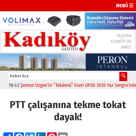
MENÜ ☰
18:42
Şennur Üzgen’in “Tekâmül” Eseri UPSD 2026 Yaz Sergisi’nde Sa
PTT çalışanına tekme tokat
dayak!
Paylaş
Facebook
Twitter
LinkedIn
Pinterest
Email