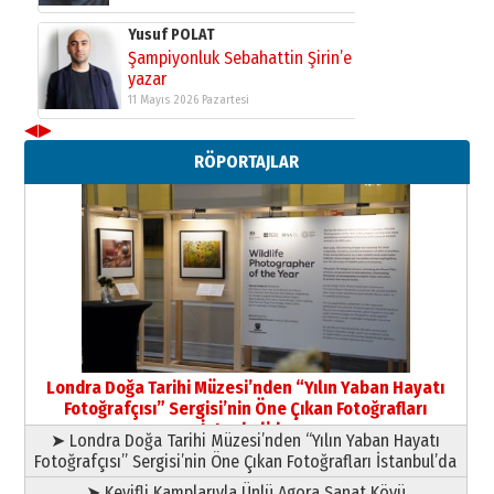
Yıldırım Gündoğdu
HAVVA’NIN ÜÇ KIZI
09 Temmuz 2026 Perşembe
Yusuf POLAT
◀
▶
Şampiyonluk Sebahattin Şirin’e
yazar
RÖPORTAJLAR
11 Mayıs 2026 Pazartesi
Londra Doğa Tarihi Müzesi’nden “Yılın Yaban Hayatı
Fotoğrafçısı” Sergisi’nin Öne Çıkan Fotoğrafları
İstanbul’da
➤ Londra Doğa Tarihi Müzesi’nden “Yılın Yaban Hayatı
Fotoğrafçısı” Sergisi’nin Öne Çıkan Fotoğrafları İstanbul’da
➤ Keyifli Kamplarıyla Ünlü Agora Sanat Köyü