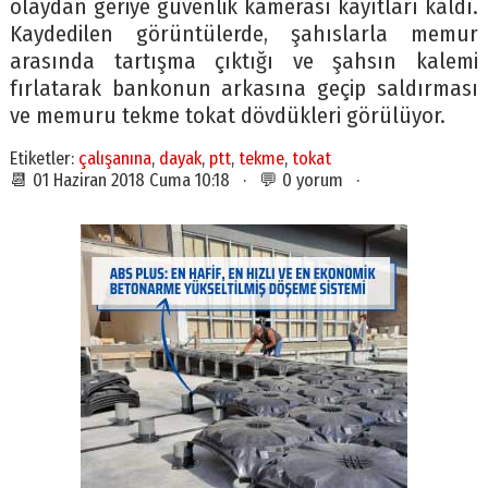
olaydan geriye güvenlik kamerası kayıtları kaldı.
Kaydedilen görüntülerde, şahıslarla memur
arasında tartışma çıktığı ve şahsın kalemi
fırlatarak bankonun arkasına geçip saldırması
ve memuru tekme tokat dövdükleri görülüyor.
Etiketler:
çalışanına
,
dayak
,
ptt
,
tekme
,
tokat
📆 01 Haziran 2018 Cuma 10:18 · 💬 0 yorum ·