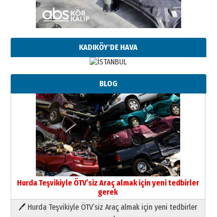
KADIKÖY'DE HAVA
BLOG
Neşat YALÇIN
Paranın Aile Kültüründeki Yeri
03 Ağustos 2026 Pazartesi
Yıldırım Gündoğdu
HAVVA’NIN ÜÇ KIZI
09 Temmuz 2026 Perşembe
Hurda Teşvikiyle ÖTV’siz Araç almak için yeni tedbirler
gerek
Yusuf POLAT
🖊 Hurda Teşvikiyle ÖTV’siz Araç almak için yeni tedbirler
Şampiyonluk Sebahattin Şirin’e