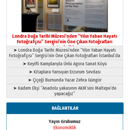
Londra Doğa Tarihi Müzesi’nden “Yılın Yaban Hayatı
Fotoğrafçısı” Sergisi’nin Öne Çıkan Fotoğrafları
İstanbul’da
➤ Londra Doğa Tarihi Müzesi’nden “Yılın Yaban Hayatı
Fotoğrafçısı” Sergisi’nin Öne Çıkan Fotoğrafları İstanbul’da
➤ Keyifli Kamplarıyla Ünlü Agora Sanat Köyü
➤ Kitaplara Yansıyan Erzurum Sevdası
➤ Çiçeği Burnunda Yazar Zehra Güngör
➤ Kadem Ekşi “Anadolu yakasının AKM’sini Maltepe’de
yapacağız”
BAĞLANTILAR
Yayın Grubumuz
Ekonomiklik