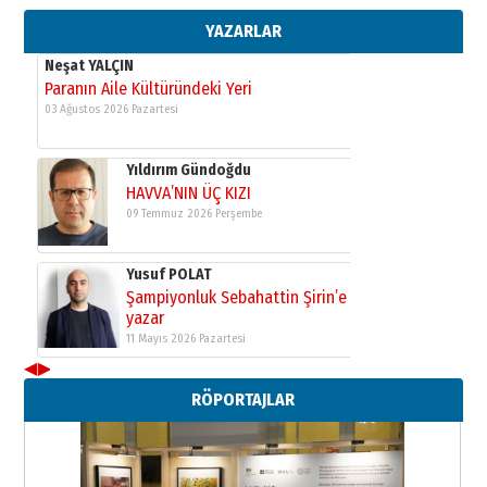
YAZARLAR
Yusuf POLAT
Şampiyonluk Sebahattin Şirin’e
yazar
11 Mayıs 2026 Pazartesi
Neşat YALÇIN
Paranın Aile Kültüründeki Yeri
03 Ağustos 2026 Pazartesi
Yıldırım Gündoğdu
HAVVA’NIN ÜÇ KIZI
09 Temmuz 2026 Perşembe
Yusuf POLAT
◀
▶
Şampiyonluk Sebahattin Şirin’e
RÖPORTAJLAR
yazar
11 Mayıs 2026 Pazartesi