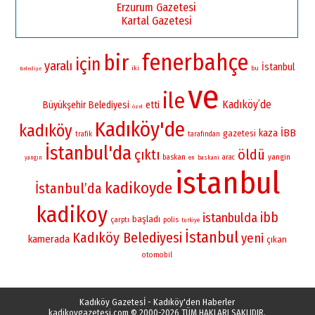
Erzurum Gazetesi
Kartal Gazetesi
fenerbahçe
bir
için
yaralı
İstanbul
iki
bu
Belediye
ve
ile
Kadıköy’de
Büyükşehir Belediyesi
etti
özel
Kadıköy'de
kadıköy
İBB
kaza
gazetesi
trafik
tarafından
İstanbul'da
çıktı
öldü
yangin
baskan
arac
yangın
en
baskani
istanbul
kadikoyde
İstanbul’da
kadikoy
ibb
istanbulda
başladı
çarptı
polis
turkiye
İstanbul
Kadıköy Belediyesi
yeni
kamerada
çıkan
otomobil
Kadıköy Gazetesİ - Kadıköy'den Haberler
kadikoygazetesi.com
© 2000-2026 TÜM HAKLARI SAKLIDIR.