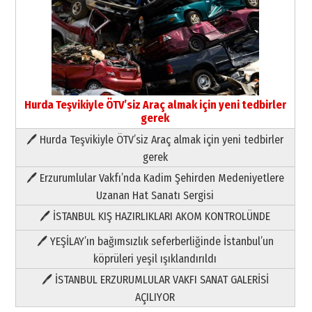
Neşat YALÇIN
Paranın Aile Kültüründeki Yeri
03 Ağustos 2026 Pazartesi
Yıldırım Gündoğdu
HAVVA’NIN ÜÇ KIZI
09 Temmuz 2026 Perşembe
Hurda Teşvikiyle ÖTV’siz Araç almak için yeni tedbirler
gerek
🖊 Hurda Teşvikiyle ÖTV’siz Araç almak için yeni tedbirler
Yusuf POLAT
Şampiyonluk Sebahattin Şirin’e
gerek
yazar
🖊 Erzurumlular Vakfı’nda Kadim Şehirden Medeniyetlere
11 Mayıs 2026 Pazartesi
Uzanan Hat Sanatı Sergisi
Neşat YALÇIN
🖊 İSTANBUL KIŞ HAZIRLIKLARI AKOM KONTROLÜNDE
Paranın Aile Kültüründeki Yeri
03 Ağustos 2026 Pazartesi
🖊 YEŞİLAY’ın bağımsızlık seferberliğinde İstanbul’un
köprüleri yeşil ışıklandırıldı
Yıldırım Gündoğdu
🖊 İSTANBUL ERZURUMLULAR VAKFI SANAT GALERİSİ
HAVVA’NIN ÜÇ KIZI
AÇILIYOR
09 Temmuz 2026 Perşembe