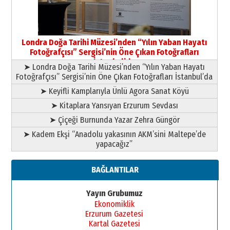
Yusuf POLAT
Şampiyonluk Sebahattin Şirin’e
Londra Doğa Tarihi Müzesi’nden “Yılın Yaban Hayatı
yazar
Fotoğrafçısı” Sergisi’nin Öne Çıkan Fotoğrafları
11 Mayıs 2026 Pazartesi
İstanbul’da
➤ Londra Doğa Tarihi Müzesi’nden “Yılın Yaban Hayatı
Fotoğrafçısı” Sergisi’nin Öne Çıkan Fotoğrafları İstanbul’da
➤ Keyifli Kamplarıyla Ünlü Agora Sanat Köyü
➤ Kitaplara Yansıyan Erzurum Sevdası
➤ Çiçeği Burnunda Yazar Zehra Güngör
➤ Kadem Ekşi “Anadolu yakasının AKM’sini Maltepe’de
yapacağız”
BAĞLANTILAR
Yayın Grubumuz
Ekonomiklik
Erzurum Gazetesi
Kartal Gazetesi