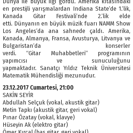
Dünya ile büyük ilgi gördü. Amerika kıtasındaki
en prestijli yarışmalardan Indiana State’de 1.’lik,
Kanada Gitar Festivali’nde 2.’lik elde
etti. Dünyanın en büyük müzik fuarı NAMM Show
Los Angeles’da ana sahnede çaldı. Amerika,
Kanada, Almanya, Fransa, Avusturya, Litvanya ve
Bulgaristan’da konserler
verdi. “Gitar Muhabbetleri” programının
yapımcısı ve sunuculuğunu
yapmaktadır. Sanatçı Yıldız Teknik Üniversitesi
Matematik Mühendisliği mezunudur.
23.12.2017 Cumartesi, 21:00
SAKİN SEYİR
Abdullah Selçuk (vokal, akustik gitar)
Metin Tapkı (akustik gitar, geri vokal)
Pınar Özatay (vokal, klavye)
Hüseyin Ak (elektro gitar)
Ömer Kırcal (bas gitar, geri vokal)