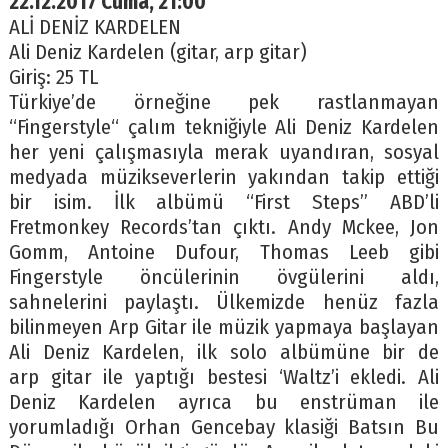
22.12.2017 Cuma, 21:00
ALİ DENİZ KARDELEN
Ali Deniz Kardelen (gitar, arp gitar)
Giriş: 25 TL
Türkiye’de örneğine pek rastlanmayan
“Fingerstyle“ çalım tekniğiyle Ali Deniz Kardelen
her yeni çalışmasıyla merak uyandıran, sosyal
medyada müzikseverlerin yakından takip ettiği
bir isim. İlk albümü “First Steps” ABD’li
Fretmonkey Records’tan çıktı. Andy Mckee, Jon
Gomm, Antoine Dufour, Thomas Leeb gibi
Fingerstyle öncülerinin övgülerini aldı,
sahnelerini paylaştı. Ülkemizde henüz fazla
bilinmeyen Arp Gitar ile müzik yapmaya başlayan
Ali Deniz Kardelen, ilk solo albümüne bir de
arp gitar ile yaptığı bestesi ‘Waltz’i ekledi. Ali
Deniz Kardelen ayrıca bu enstrüman ile
yorumladığı Orhan Gencebay klasiği Batsın Bu