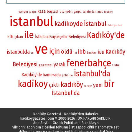
kaza
başladı
yangin
otomobil
çarptı
tarafından
arac
yangın
baskani
istanbul
kadikoyde
İstanbul
Belediye
özel
ile
Kadıköy'de
etti
İstanbul Büyükşehir Belediyesi
çıkan
ve
için
öldü
Kadıköy
ibb
istanbulda
İBB
baskan
iki
en
fenerbahçe
Belediyesi
yaralı
gazetesi
trafik
İstanbul'da
Kadıköy’de
kamerada
polis
bu
kadikoy
bir
kadıköy
çıktı
yeni
turkiye
İstanbul’da
Kadıköy Gazetesİ - Kadıköy'den Haberler
kadikoygazetesi.com
© 2000-2026 TÜM HAKLARI SAKLIDIR.
Ana Sayfa
|
Gizlilik Politikası
|
Bize Ulaşın
vilmorin japon cim cicekleri tohumu
|
atlaspool ciftli manometre seti
differentscience.com
lawgov.net
bahcehavuz.com
Acil Dişçi