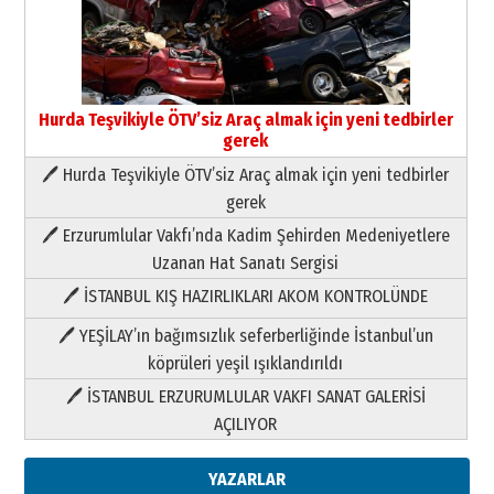
Hurda Teşvikiyle ÖTV’siz Araç almak için yeni tedbirler
gerek
🖊 Hurda Teşvikiyle ÖTV’siz Araç almak için yeni tedbirler
Neşat YALÇIN
gerek
Paranın Aile Kültüründeki Yeri
🖊 Erzurumlular Vakfı’nda Kadim Şehirden Medeniyetlere
03 Ağustos 2026 Pazartesi
Uzanan Hat Sanatı Sergisi
🖊 İSTANBUL KIŞ HAZIRLIKLARI AKOM KONTROLÜNDE
Yıldırım Gündoğdu
HAVVA’NIN ÜÇ KIZI
🖊 YEŞİLAY’ın bağımsızlık seferberliğinde İstanbul’un
09 Temmuz 2026 Perşembe
köprüleri yeşil ışıklandırıldı
🖊 İSTANBUL ERZURUMLULAR VAKFI SANAT GALERİSİ
Yusuf POLAT
AÇILIYOR
Şampiyonluk Sebahattin Şirin’e
yazar
11 Mayıs 2026 Pazartesi
YAZARLAR