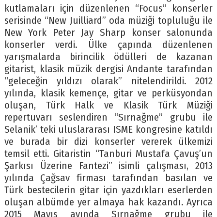
kutlamaları için düzenlenen “Focus” konserler
serisinde “New Juilliard” oda müziği topluluğu ile
New York Peter Jay Sharp konser salonunda
konserler verdi. Ülke çapında düzenlenen
yarışmalarda birincilik ödülleri de kazanan
gitarist, klasik müzik dergisi Andante tarafından
“geleceğin yıldızı olarak” nitelendirildi. 2012
yılında, klasik kemençe, gitar ve perküsyondan
oluşan, Türk Halk ve Klasik Türk Müziği
repertuvarı seslendiren “Sırnağme” grubu ile
Selanik’ teki uluslararası ISME kongresine katıldı
ve burada bir dizi konserler vererek ülkemizi
temsil etti. Gitaristin “Tanburi Mustafa Çavuş’un
Şarkısı Üzerine Fantezi” isimli çalışması, 2013
yılında Çağsav firması tarafından basılan ve
Türk bestecilerin gitar için yazdıkları eserlerden
oluşan albümde yer almaya hak kazandı. Ayrıca
2015 Mayıs ayında Sırnağme grubu ile