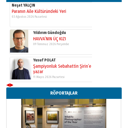
Neşat YALÇIN
Paranın Aile Kültüründeki Yeri
03 Ağustos 2026 Pazartesi
Yıldırım Gündoğdu
HAVVA’NIN ÜÇ KIZI
09 Temmuz 2026 Perşembe
Yusuf POLAT
Şampiyonluk Sebahattin Şirin’e
yazar
11 Mayıs 2026 Pazartesi
◀
▶
Neşat YALÇIN
RÖPORTAJLAR
Paranın Aile Kültüründeki Yeri
03 Ağustos 2026 Pazartesi
Yıldırım Gündoğdu
HAVVA’NIN ÜÇ KIZI
09 Temmuz 2026 Perşembe