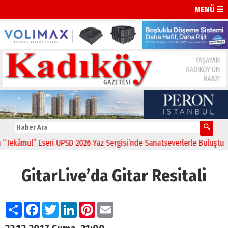
MENÜ ☰
âmül” Eseri UPSD 2026 Yaz Sergisi’nde Sanatseverlerle Buluştu
11:2
GitarLive’da Gitar Resitali
Paylaş
Facebook
Twitter
LinkedIn
Pinterest
Email