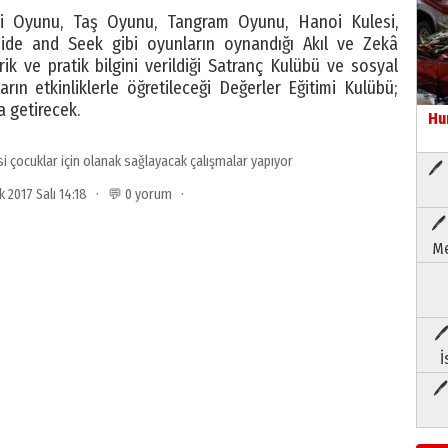
i Oyunu, Taş Oyunu, Tangram Oyunu, Hanoi Kulesi,
de and Seek gibi oyunların oynandığı Akıl ve Zekâ
rik ve pratik bilgini verildiği Satranç Kulübü ve sosyal
arın etkinliklerle öğretileceği Değerler Eğitimi Kulübü;
a getirecek.
Hu
i çocuklar için olanak sağlayacak çalışmalar yapıyor
🖊 
ık 2017 Salı 14:18 · 💬 0 yorum ·
🖊
Me
🖊
İ
🖊