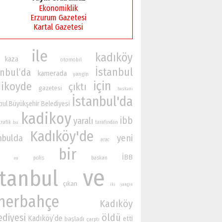
Ekonomiklik
Erzurum Gazetesi
Kartal Gazetesi
ile
kadıköy
kaza
otomobil
İstanbul
anbul’da
kamerada
yangin
için
ikoyde
çıktı
gazetesi
baskani
İstanbul'da
bul Büyükşehir Belediyesi
kadikoy
ibb
yaralı
trafik
bu
tarafından
Kadıköy'de
nbulda
yeni
arac
bir
İBB
polis
baskan
en
ve
stanbul
çıkan
iki
yangın
nerbahçe
Kadıköy
ediyesi
öldü
Kadıköy’de
etti
başladı
çarptı