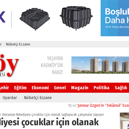
r
Nöbetçi Eczane
şehir
Eğitim
Ekonomi
Genel
Magazin
Politika
Sağlık
Uyarılar
Nöbetçi Eczane
18:42
Şennur Üzgen’in “Tekâmül” Eseri UPSD 2
»
Ümraniye Belediyesi çocuklar için olanak sağlayacak çalışmalar yapıyor
yesi çocuklar için olanak