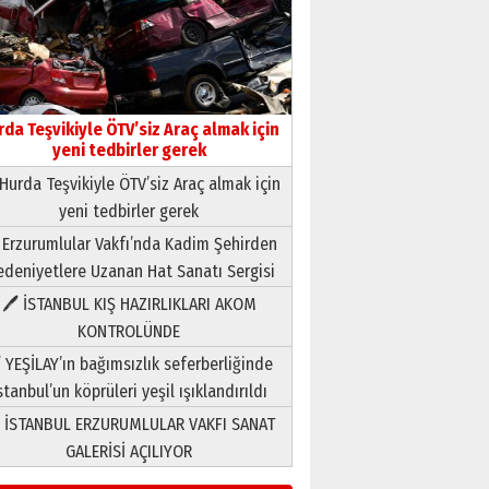
rda Teşvikiyle ÖTV’siz Araç almak için
yeni tedbirler gerek
Hurda Teşvikiyle ÖTV’siz Araç almak için
yeni tedbirler gerek
Neşat YALÇIN
 Erzurumlular Vakfı’nda Kadim Şehirden
Paranın Aile Kültüründeki Yeri
deniyetlere Uzanan Hat Sanatı Sergisi
03 Ağustos 2026 Pazartesi
🖊 İSTANBUL KIŞ HAZIRLIKLARI AKOM
KONTROLÜNDE
Yıldırım Gündoğdu
HAVVA’NIN ÜÇ KIZI
 YEŞİLAY’ın bağımsızlık seferberliğinde
09 Temmuz 2026 Perşembe
stanbul’un köprüleri yeşil ışıklandırıldı
 İSTANBUL ERZURUMLULAR VAKFI SANAT
Yusuf POLAT
GALERİSİ AÇILIYOR
Şampiyonluk Sebahattin
Şirin’e yazar