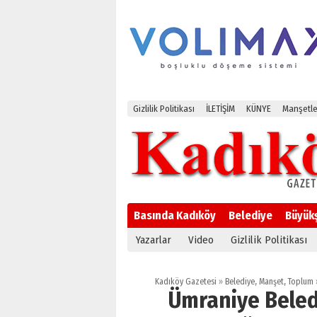
Gizlilik Politikası
İLETİŞİM
KÜNYE
Manşetle
Basında Kadıköy
Belediye
Büyük
Yazarlar
Video
Gizlilik Politikası
Kadıköy Gazetesi
»
Belediye
,
Manşet
,
Toplum
Ümraniye Beledi