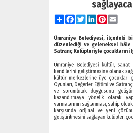
sağlayaca
Paylaş
Facebook
Twitter
LinkedIn
Pinterest
Email
Ümraniye Belediyesi, ilçedeki bi
düzenlediği ve geleneksel hâle 
Satranç Kulüpleriyle çocukların ilg
Ümraniye Belediyesi kültür, sanat 
kendilerini geliştirmesine olanak sağ
kültür merkezlerine üye çocuklar i
Oyunları, Değerler Eğitimi ve Satranç
ve sorumluluk duygusunu geliştir
kazandırmaya yönelik olarak yapı
varmalarının sağlanması, sahip oldukla
karşısında orijinal ve yeni çözüm 
geliştirilmesini sağlayan kulüpler, ço