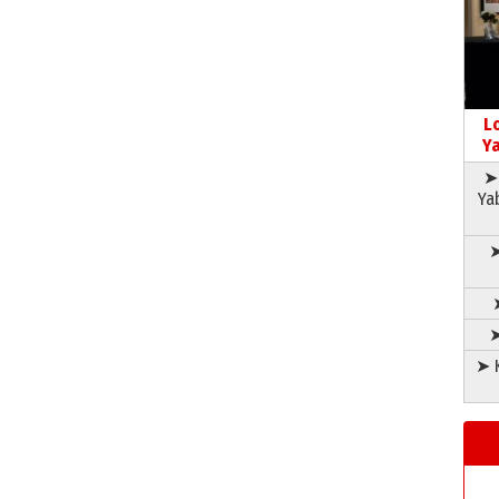
L
Ya
➤ 
Ya
➤
➤
➤ K