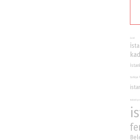
özel
İst
kad
İstan
turkiye
ista
Belediye
i
fe
Bel