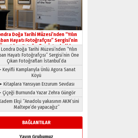
HAVVA’NIN ÜÇ KIZI
09 Temmuz 2026 Perşembe
Yusuf POLAT
Şampiyonluk Sebahattin
ondra Doğa Tarihi Müzesi’nden “Yılın
Şirin’e yazar
ban Hayatı Fotoğrafçısı” Sergisi’nin
11 Mayıs 2026 Pazartesi
Öne Çıkan Fotoğrafları İstanbul’da
Londra Doğa Tarihi Müzesi’nden “Yılın
ban Hayatı Fotoğrafçısı” Sergisi’nin Öne
Çıkan Fotoğrafları İstanbul’da
 Keyifli Kamplarıyla Ünlü Agora Sanat
Köyü
➤ Kitaplara Yansıyan Erzurum Sevdası
 Çiçeği Burnunda Yazar Zehra Güngör
adem Ekşi “Anadolu yakasının AKM’sini
Maltepe’de yapacağız”
BAĞLANTILAR
Yayın Grubumuz