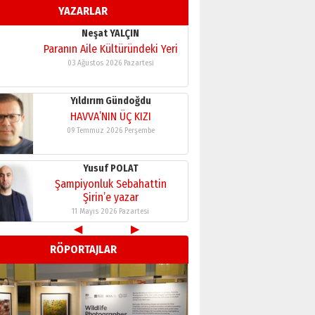
YAZARLAR
11 Mayıs 2026 Pazartesi
Neşat YALÇIN
Paranın Aile Kültüründeki Yeri
03 Ağustos 2026 Pazartesi
Yıldırım Gündoğdu
HAVVA’NIN ÜÇ KIZI
09 Temmuz 2026 Perşembe
Yusuf POLAT
Şampiyonluk Sebahattin
Şirin’e yazar
11 Mayıs 2026 Pazartesi
◀
▶
Neşat YALÇIN
RÖPORTAJLAR
Paranın Aile Kültüründeki Yeri
03 Ağustos 2026 Pazartesi
Yıldırım Gündoğdu