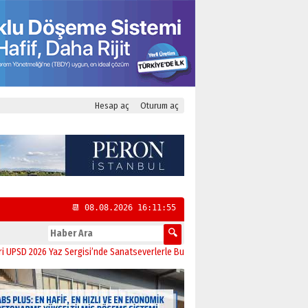
Hesap aç
Oturum aç
📆 08.08.2026 16:11:55
026 Yaz Sergisi’nde Sanatseverlerle Buluştu
11:21
CHP Kadıköy İlçe Başkanlığ