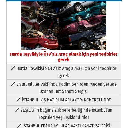
Hurda Teşvikiyle ÖTV’siz Araç almak için yeni tedbirler
gerek
🖊 Hurda Teşvikiyle ÖTV’siz Araç almak için yeni tedbirler
Neşat YALÇIN
gerek
Paranın Aile Kültüründeki Yeri
🖊 Erzurumlular Vakfı’nda Kadim Şehirden Medeniyetlere
03 Ağustos 2026 Pazartesi
Uzanan Hat Sanatı Sergisi
🖊 İSTANBUL KIŞ HAZIRLIKLARI AKOM KONTROLÜNDE
Yıldırım Gündoğdu
HAVVA’NIN ÜÇ KIZI
🖊 YEŞİLAY’ın bağımsızlık seferberliğinde İstanbul’un
09 Temmuz 2026 Perşembe
köprüleri yeşil ışıklandırıldı
🖊 İSTANBUL ERZURUMLULAR VAKFI SANAT GALERİSİ