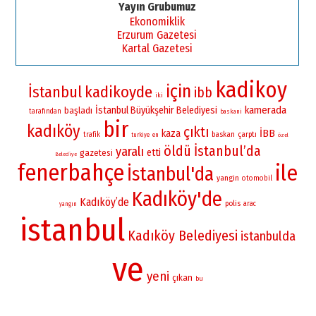
Yayın Grubumuz
Ekonomiklik
Erzurum Gazetesi
Kartal Gazetesi
kadikoy
için
İstanbul
kadikoyde
ibb
iki
kamerada
İstanbul Büyükşehir Belediyesi
başladı
tarafından
baskani
bir
kadıköy
çıktı
İBB
kaza
baskan
çarptı
trafik
turkiye
en
özel
öldü
İstanbul’da
yaralı
etti
gazetesi
Belediye
fenerbahçe
ile
İstanbul'da
yangin
otomobil
Kadıköy'de
Kadıköy’de
polis
arac
yangın
istanbul
Kadıköy Belediyesi
istanbulda
ve
yeni
çıkan
bu