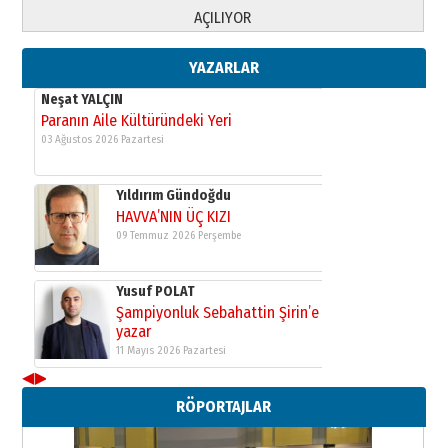
Yusuf POLAT
AÇILIYOR
Şampiyonluk Sebahattin Şirin’e
yazar
11 Mayıs 2026 Pazartesi
YAZARLAR
Neşat YALÇIN
Paranın Aile Kültüründeki Yeri
03 Ağustos 2026 Pazartesi
Yıldırım Gündoğdu
HAVVA’NIN ÜÇ KIZI
09 Temmuz 2026 Perşembe
Yusuf POLAT
Şampiyonluk Sebahattin Şirin’e
yazar
11 Mayıs 2026 Pazartesi
◀
▶
Neşat YALÇIN
RÖPORTAJLAR
Paranın Aile Kültüründeki Yeri
03 Ağustos 2026 Pazartesi