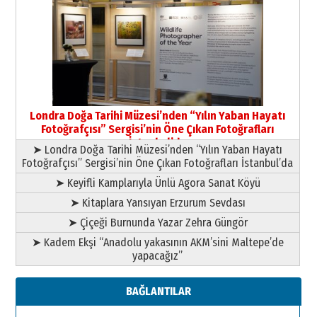
Yıldırım Gündoğdu
HAVVA’NIN ÜÇ KIZI
09 Temmuz 2026 Perşembe
Yusuf POLAT
Şampiyonluk Sebahattin Şirin’e
Londra Doğa Tarihi Müzesi’nden “Yılın Yaban Hayatı
yazar
Fotoğrafçısı” Sergisi’nin Öne Çıkan Fotoğrafları
11 Mayıs 2026 Pazartesi
İstanbul’da
➤ Londra Doğa Tarihi Müzesi’nden “Yılın Yaban Hayatı
Fotoğrafçısı” Sergisi’nin Öne Çıkan Fotoğrafları İstanbul’da
➤ Keyifli Kamplarıyla Ünlü Agora Sanat Köyü
➤ Kitaplara Yansıyan Erzurum Sevdası
➤ Çiçeği Burnunda Yazar Zehra Güngör
➤ Kadem Ekşi “Anadolu yakasının AKM’sini Maltepe’de
yapacağız”
BAĞLANTILAR