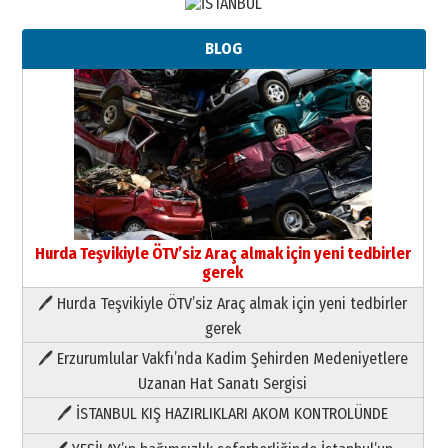
BLOG
Hurda Teşvikiyle ÖTV’siz Araç almak için yeni tedbirler
gerek
🖊 Hurda Teşvikiyle ÖTV’siz Araç almak için yeni tedbirler
Neşat YALÇIN
gerek
Paranın Aile Kültüründeki Yeri
🖊 Erzurumlular Vakfı’nda Kadim Şehirden Medeniyetlere
03 Ağustos 2026 Pazartesi
Uzanan Hat Sanatı Sergisi
🖊 İSTANBUL KIŞ HAZIRLIKLARI AKOM KONTROLÜNDE
Yıldırım Gündoğdu
HAVVA’NIN ÜÇ KIZI