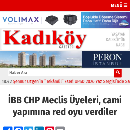
MENÜ ☰
2
Şennur Üzgen’in “Tekâmül” Eseri UPSD 2026 Yaz Sergisi’nde Sanatsev
İBB CHP Meclis Üyeleri, cami
yapımına red oyu verdiler
Paylaş
Facebook
Twitter
LinkedIn
Pinterest
Email