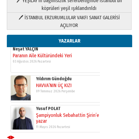
🖊 YEŞİLAY’ın bağımsızlık seferberliğinde İstanbul’un
09 Temmuz 2026 Perşembe
köprüleri yeşil ışıklandırıldı
🖊 İSTANBUL ERZURUMLULAR VAKFI SANAT GALERİSİ
Yusuf POLAT
AÇILIYOR
Şampiyonluk Sebahattin Şirin’e
yazar
11 Mayıs 2026 Pazartesi
YAZARLAR
Neşat YALÇIN
Paranın Aile Kültüründeki Yeri
03 Ağustos 2026 Pazartesi
Yıldırım Gündoğdu
HAVVA’NIN ÜÇ KIZI
09 Temmuz 2026 Perşembe
Yusuf POLAT
Şampiyonluk Sebahattin Şirin’e
yazar
11 Mayıs 2026 Pazartesi
◀
▶