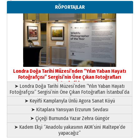
Neşat YALÇIN
RÖPORTAJLAR
Paranın Aile Kültüründeki Yeri
03 Ağustos 2026 Pazartesi
Yıldırım Gündoğdu
HAVVA’NIN ÜÇ KIZI
09 Temmuz 2026 Perşembe
Yusuf POLAT
Şampiyonluk Sebahattin Şirin’e
Londra Doğa Tarihi Müzesi’nden “Yılın Yaban Hayatı
yazar
Fotoğrafçısı” Sergisi’nin Öne Çıkan Fotoğrafları
11 Mayıs 2026 Pazartesi
İstanbul’da
➤ Londra Doğa Tarihi Müzesi’nden “Yılın Yaban Hayatı
Fotoğrafçısı” Sergisi’nin Öne Çıkan Fotoğrafları İstanbul’da
➤ Keyifli Kamplarıyla Ünlü Agora Sanat Köyü
➤ Kitaplara Yansıyan Erzurum Sevdası
➤ Çiçeği Burnunda Yazar Zehra Güngör
➤ Kadem Ekşi “Anadolu yakasının AKM’sini Maltepe’de
yapacağız”