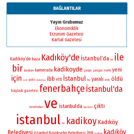
BAĞLANTILAR
Yayın Grubumuz
Ekonomiklik
Erzurum Gazetesi
Kartal Gazetesi
ile
Kadıköy'de
İstanbul’da
Kadıköy’de
kaza
en
bir
kadikoyde
yeni
kamerada
yangin
baskan
çarptı
trafik
için
İstanbul
öldü
ibb
yaralı
etti
polis
bu
arac
özel
Belediye
fenerbahçe
İstanbul'da
başladı
gazetesi
ve
çıktı
istanbulda
tarafından
baskani
istanbul
kadikoy
Kadıköy
iki
kadıköy
Belediyesi
İBB
İstanbul Büyükşehir Belediyesi
turkiye