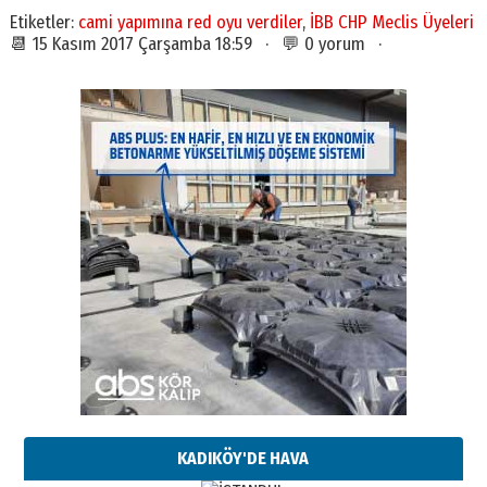
Etiketler:
cami yapımına red oyu verdiler
,
İBB CHP Meclis Üyeleri
📆 15 Kasım 2017 Çarşamba 18:59 · 💬 0 yorum ·
KADIKÖY'DE HAVA