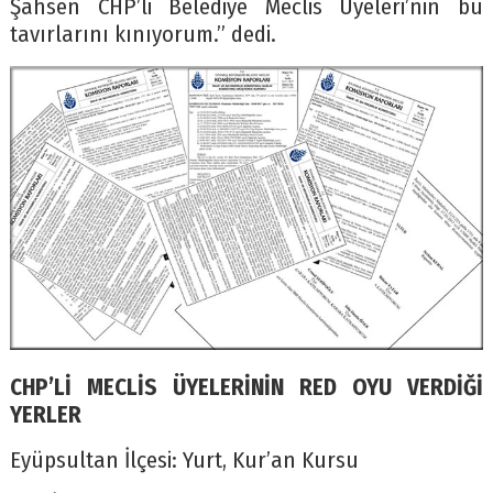
Şahsen CHP’li Belediye Meclis Üyeleri’nin bu
tavırlarını kınıyorum.” dedi.
CHP’Lİ MECLİS ÜYELERİNİN RED OYU VERDİĞİ
YERLER
Eyüpsultan İlçesi: Yurt, Kur’an Kursu