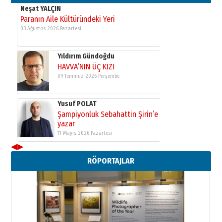
Neşat YALÇIN
Paranın Aile Kültüründeki Yeri
03 Ağustos 2026 Pazartesi
Yıldırım Gündoğdu
HAVVA’NIN ÜÇ KIZI
09 Temmuz 2026 Perşembe
Yusuf POLAT
Şampiyonluk Sebahattin Şirin’e
yazar
11 Mayıs 2026 Pazartesi
◀
▶
Neşat YALÇIN
RÖPORTAJLAR
Paranın Aile Kültüründeki Yeri
03 Ağustos 2026 Pazartesi
Yıldırım Gündoğdu
HAVVA’NIN ÜÇ KIZI
09 Temmuz 2026 Perşembe