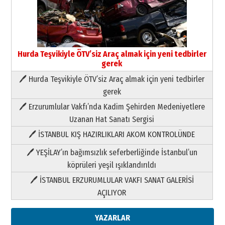
Hurda Teşvikiyle ÖTV’siz Araç almak için yeni tedbirler
gerek
🖊 Hurda Teşvikiyle ÖTV’siz Araç almak için yeni tedbirler
Neşat YALÇIN
gerek
Paranın Aile Kültüründeki Yeri
🖊 Erzurumlular Vakfı’nda Kadim Şehirden Medeniyetlere
03 Ağustos 2026 Pazartesi
Uzanan Hat Sanatı Sergisi
🖊 İSTANBUL KIŞ HAZIRLIKLARI AKOM KONTROLÜNDE
Yıldırım Gündoğdu
HAVVA’NIN ÜÇ KIZI
🖊 YEŞİLAY’ın bağımsızlık seferberliğinde İstanbul’un
09 Temmuz 2026 Perşembe
köprüleri yeşil ışıklandırıldı
🖊 İSTANBUL ERZURUMLULAR VAKFI SANAT GALERİSİ
Yusuf POLAT
AÇILIYOR
Şampiyonluk Sebahattin Şirin’e
yazar
11 Mayıs 2026 Pazartesi
YAZARLAR