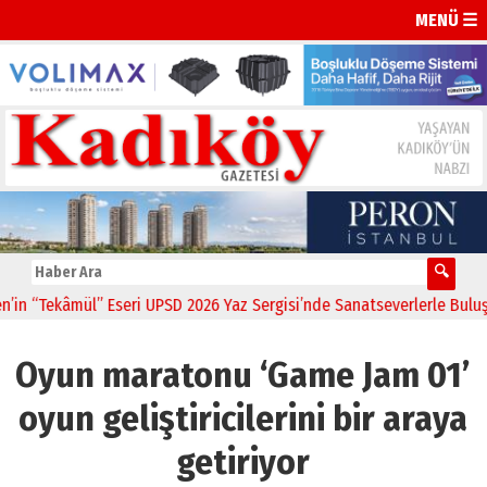
MENÜ ☰
“Tekâmül” Eseri UPSD 2026 Yaz Sergisi’nde Sanatseverlerle Buluştu
Oyun maratonu ‘Game Jam 01’
oyun geliştiricilerini bir araya
getiriyor