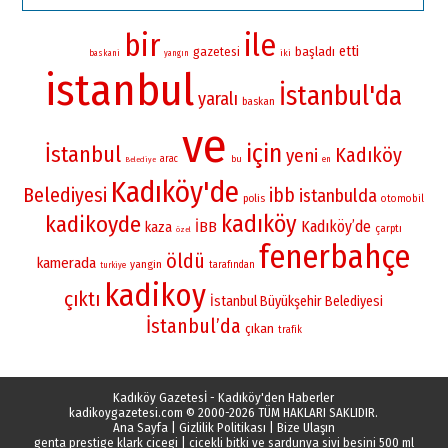
bir
ile
etti
gazetesi
başladı
iki
baskani
yangın
istanbul
İstanbul'da
yaralı
baskan
ve
için
İstanbul
Kadıköy
yeni
arac
bu
en
Belediye
Kadıköy'de
Belediyesi
ibb
istanbulda
polis
otomobil
kadıköy
kadikoyde
Kadıköy’de
İBB
kaza
çarptı
özel
fenerbahçe
öldü
kamerada
yangin
tarafından
turkiye
kadikoy
çıktı
İstanbul Büyükşehir Belediyesi
İstanbul’da
çıkan
trafik
Kadıköy Gazetesİ - Kadıköy'den Haberler
kadikoygazetesi.com
© 2000-2026 TÜM HAKLARI SAKLIDIR.
Ana Sayfa
|
Gizlilik Politikası
|
Bize Ulaşın
genta prestige klark cicegi
|
cicekli bitki ve sardunya sivi besini 500 ml