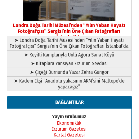
Yusuf POLAT
Şampiyonluk Sebahattin Şirin’e
Londra Doğa Tarihi Müzesi’nden “Yılın Yaban Hayatı
yazar
Fotoğrafçısı” Sergisi’nin Öne Çıkan Fotoğrafları
11 Mayıs 2026 Pazartesi
İstanbul’da
➤ Londra Doğa Tarihi Müzesi’nden “Yılın Yaban Hayatı
Fotoğrafçısı” Sergisi’nin Öne Çıkan Fotoğrafları İstanbul’da
➤ Keyifli Kamplarıyla Ünlü Agora Sanat Köyü
➤ Kitaplara Yansıyan Erzurum Sevdası
➤ Çiçeği Burnunda Yazar Zehra Güngör
➤ Kadem Ekşi “Anadolu yakasının AKM’sini Maltepe’de
yapacağız”
BAĞLANTILAR
Yayın Grubumuz
Ekonomiklik
Erzurum Gazetesi
Kartal Gazetesi