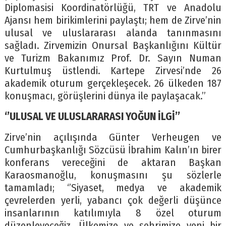
Diplomasisi Koordinatörlüğü, TRT ve Anadolu
Ajansı hem birikimlerini paylaştı; hem de Zirve’nin
ulusal ve uluslararası alanda tanınmasını
sağladı. Zirvemizin Onursal Başkanlığını Kültür
ve Turizm Bakanımız Prof. Dr. Sayın Numan
Kurtulmuş üstlendi. Kartepe Zirvesi’nde 26
akademik oturum gerçekleşecek. 26 ülkeden 187
konuşmacı, görüşlerini dünya ile paylaşacak.’’
‘’ULUSAL VE ULUSLARARASI YOĞUN İLGİ’’
Zirve’nin açılışında Günter Verheugen ve
Cumhurbaşkanlığı Sözcüsü İbrahim Kalın’ın birer
konferans vereceğini de aktaran Başkan
Karaosmanoğlu, konuşmasını şu sözlerle
tamamladı; ‘’Siyaset, medya ve akademik
çevrelerden yerli, yabancı çok değerli düşünce
insanlarının katılımıyla 8 özel oturum
düzenleyeceğiz. Ülkemize ve şehrimize yeni bir