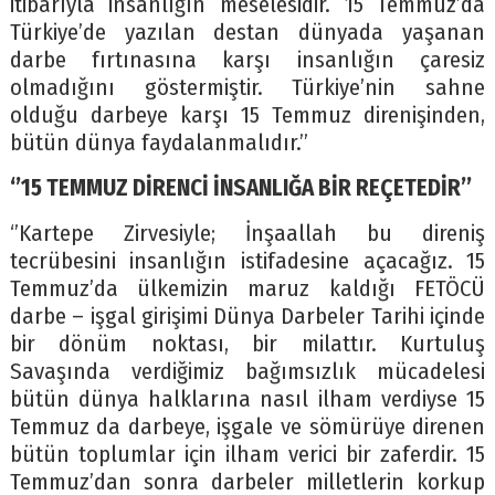
itibarıyla insanlığın meselesidir. 15 Temmuz’da
Türkiye’de yazılan destan dünyada yaşanan
darbe fırtınasına karşı insanlığın çaresiz
olmadığını göstermiştir. Türkiye’nin sahne
olduğu darbeye karşı 15 Temmuz direnişinden,
bütün dünya faydalanmalıdır.’’
‘’15 TEMMUZ DİRENCİ İNSANLIĞA BİR REÇETEDİR’’
‘’Kartepe Zirvesiyle; İnşaallah bu direniş
tecrübesini insanlığın istifadesine açacağız. 15
Temmuz’da ülkemizin maruz kaldığı FETÖCÜ
darbe – işgal girişimi Dünya Darbeler Tarihi içinde
bir dönüm noktası, bir milattır. Kurtuluş
Savaşında verdiğimiz bağımsızlık mücadelesi
bütün dünya halklarına nasıl ilham verdiyse 15
Temmuz da darbeye, işgale ve sömürüye direnen
bütün toplumlar için ilham verici bir zaferdir. 15
Temmuz’dan sonra darbeler milletlerin korkup