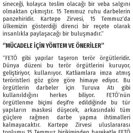
sineceği, kolayca teslim olacağı bir veba salgını
olmaktan çıkmıştır. 15 Temmuz ruhu darbelerin
panzehiridir. Kartepe Zirvesi, 15 Temmuz’da
ülkemizin gösterdiği direnci bir reçete olarak
insanlıkla paylaşacağı bir buluşmadır.’’
‘’MÜCADELE İÇİN YÖNTEM VE ÖNERİLER’’
‘’FETÖ gibi yapılar taşeron terör örgütleridir.
Dünya düzeni bu terör örgütlerini kuruyor,
geliştiriyor, kullanıyor. Katliamlara imza atmış
teröristleri göz göre göre himaye ediyor. Bu
örgütlerin darbeler için Turuva Atı gibi
kullanıldığını herkes biliyor. FETÖ’nün
örgütlenme biçimi deşifre edildiğinde bu tür
yapıların maskesi düşecek, arkasındaki tüm
güçlere rağmen darbe yapma ihtimalleri
kalmayacaktır. Kartepe Zirvesi uluslararası
toplumu 15 Temmuz birikiminden hareketle FETÖ