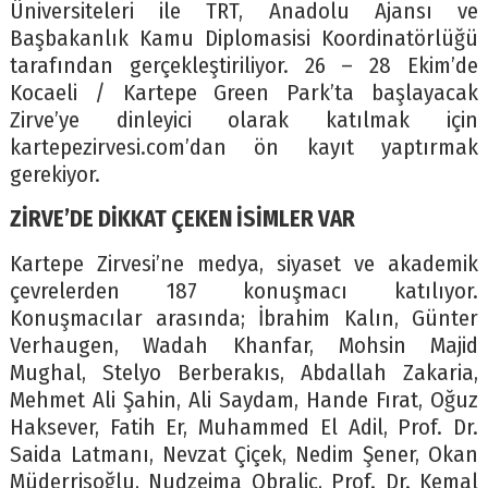
Üniversiteleri ile TRT, Anadolu Ajansı ve
Başbakanlık Kamu Diplomasisi Koordinatörlüğü
tarafından gerçekleştiriliyor. 26 – 28 Ekim’de
Kocaeli / Kartepe Green Park’ta başlayacak
Zirve’ye dinleyici olarak katılmak için
kartepezirvesi.com’dan ön kayıt yaptırmak
gerekiyor.
ZİRVE’DE DİKKAT ÇEKEN İSİMLER VAR
Kartepe Zirvesi’ne medya, siyaset ve akademik
çevrelerden 187 konuşmacı katılıyor.
Konuşmacılar arasında; İbrahim Kalın, Günter
Verhaugen, Wadah Khanfar, Mohsin Majid
Mughal, Stelyo Berberakıs, Abdallah Zakaria,
Mehmet Ali Şahin, Ali Saydam, Hande Fırat, Oğuz
Haksever, Fatih Er, Muhammed El Adil, Prof. Dr.
Saida Latmanı, Nevzat Çiçek, Nedim Şener, Okan
Müderrisoğlu, Nudzejma Obralic, Prof. Dr. Kemal