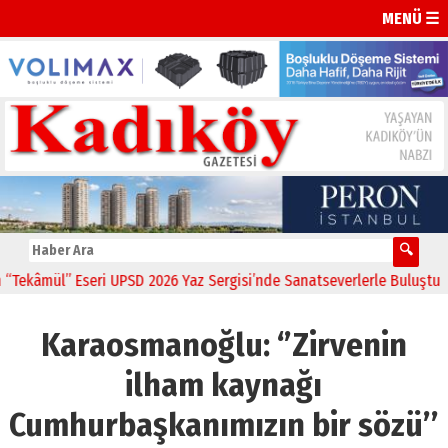
MENÜ ☰
” Eseri UPSD 2026 Yaz Sergisi’nde Sanatseverlerle Buluştu
11:21
CHP
Karaosmanoğlu: ‘’Zirvenin
ilham kaynağı
Cumhurbaşkanımızın bir sözü’’