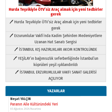
Hurda Teşvikiyle ÖTV’siz Araç almak için yeni tedbirler
gerek
🖊 Hurda Teşvikiyle ÖTV’siz Araç almak için yeni tedbirler
Neşat YALÇIN
gerek
Paranın Aile Kültüründeki Yeri
🖊 Erzurumlular Vakfı’nda Kadim Şehirden Medeniyetlere
03 Ağustos 2026 Pazartesi
Uzanan Hat Sanatı Sergisi
🖊 İSTANBUL KIŞ HAZIRLIKLARI AKOM KONTROLÜNDE
Yıldırım Gündoğdu
HAVVA’NIN ÜÇ KIZI
🖊 YEŞİLAY’ın bağımsızlık seferberliğinde İstanbul’un
09 Temmuz 2026 Perşembe
köprüleri yeşil ışıklandırıldı
🖊 İSTANBUL ERZURUMLULAR VAKFI SANAT GALERİSİ
Yusuf POLAT
AÇILIYOR
Şampiyonluk Sebahattin Şirin’e
yazar
11 Mayıs 2026 Pazartesi
YAZARLAR
Neşat YALÇIN
Paranın Aile Kültüründeki Yeri
03 Ağustos 2026 Pazartesi