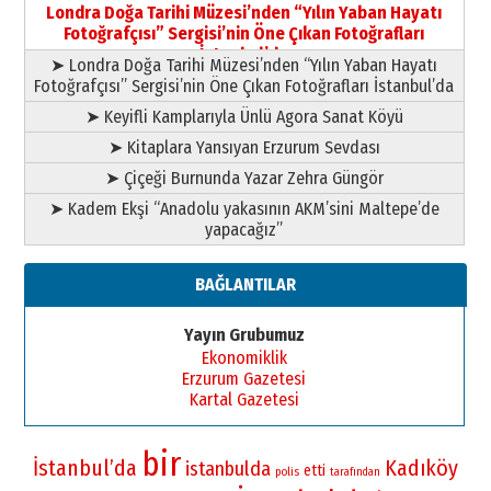
Şampiyonluk Sebahattin Şirin’e
Londra Doğa Tarihi Müzesi’nden “Yılın Yaban Hayatı
yazar
Fotoğrafçısı” Sergisi’nin Öne Çıkan Fotoğrafları
11 Mayıs 2026 Pazartesi
İstanbul’da
➤ Londra Doğa Tarihi Müzesi’nden “Yılın Yaban Hayatı
Fotoğrafçısı” Sergisi’nin Öne Çıkan Fotoğrafları İstanbul’da
➤ Keyifli Kamplarıyla Ünlü Agora Sanat Köyü
➤ Kitaplara Yansıyan Erzurum Sevdası
➤ Çiçeği Burnunda Yazar Zehra Güngör
➤ Kadem Ekşi “Anadolu yakasının AKM’sini Maltepe’de
yapacağız”
BAĞLANTILAR
Yayın Grubumuz
Ekonomiklik
Erzurum Gazetesi
Kartal Gazetesi
bir
İstanbul’da
Kadıköy
istanbulda
etti
polis
tarafından