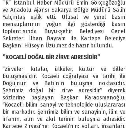
TRT İstanbul Haber Müdürü Emin Gökçegözoğlu
ve Anadolu Ajansı Sakarya Bölge Müdürü Salih
Yalçıntaş eşlik etti. Ulusal ve yerel basın
mensuplarının yoğun ilgi gösterdiği basın
toplantısında Büyükşehir Belediyesi Genel
Sekreteri İlhan Bayram ile Kartepe Belediye
Başkanı Hüseyin Üzülmez de hazır bulundu.
‘’KOCAELİ DOĞAL BİR ZİRVE ADRESİDİR’’
‘’Zirveler; kıtalar, ülkeler, kültür ve diller
buluşmasıdır. Kocaeli coğrafyası ve tarihi ile
Doğu’nun ve Batı’nın buluşma noktasıdır.
Şehrimiz doğal bir zirve adresidir’’ diyerek
sözlerine başlayan Başkan Karaosmanoğlu,
‘’Kocaeli; bilim, sanayi ve teknolojide uluslararası
bir markadır. Şehrimiz bilim ve sanayinin, ilim ve
irfanın, alın ve akıl terinin buluşma adresidir.
Kartepe Zirvesi’ne; Kocaeli’nin; yolları, insanları,