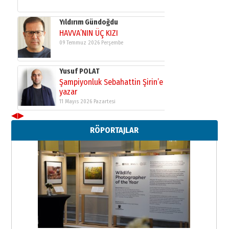
Yıldırım Gündoğdu
HAVVA’NIN ÜÇ KIZI
09 Temmuz 2026 Perşembe
Yusuf POLAT
Şampiyonluk Sebahattin Şirin’e
yazar
11 Mayıs 2026 Pazartesi
◀
▶
Neşat YALÇIN
RÖPORTAJLAR
Paranın Aile Kültüründeki Yeri
03 Ağustos 2026 Pazartesi
Yıldırım Gündoğdu
HAVVA’NIN ÜÇ KIZI
09 Temmuz 2026 Perşembe
Yusuf POLAT