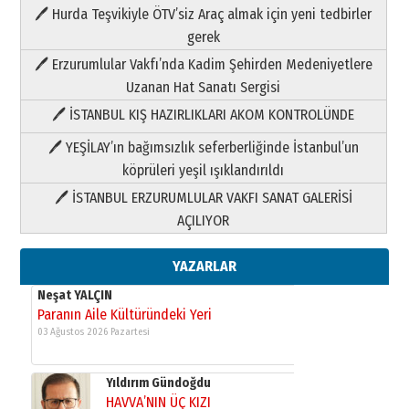
🖊 Hurda Teşvikiyle ÖTV’siz Araç almak için yeni tedbirler
Neşat YALÇIN
gerek
Paranın Aile Kültüründeki Yeri
🖊 Erzurumlular Vakfı’nda Kadim Şehirden Medeniyetlere
03 Ağustos 2026 Pazartesi
Uzanan Hat Sanatı Sergisi
🖊 İSTANBUL KIŞ HAZIRLIKLARI AKOM KONTROLÜNDE
Yıldırım Gündoğdu
HAVVA’NIN ÜÇ KIZI
🖊 YEŞİLAY’ın bağımsızlık seferberliğinde İstanbul’un
09 Temmuz 2026 Perşembe
köprüleri yeşil ışıklandırıldı
🖊 İSTANBUL ERZURUMLULAR VAKFI SANAT GALERİSİ
Yusuf POLAT
AÇILIYOR
Şampiyonluk Sebahattin Şirin’e
yazar
11 Mayıs 2026 Pazartesi
YAZARLAR
Neşat YALÇIN
Paranın Aile Kültüründeki Yeri
03 Ağustos 2026 Pazartesi
Yıldırım Gündoğdu
HAVVA’NIN ÜÇ KIZI