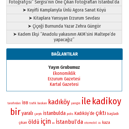
Fotoğrafçısı” Sergisi’nin Öne Çıkan Fotoğrafları İstanbul’da
➤ Keyifli Kamplarıyla Ünlü Agora Sanat Köyü
➤ Kitaplara Yansıyan Erzurum Sevdası
➤ Çiçeği Burnunda Yazar Zehra Güngör
➤ Kadem Ekşi “Anadolu yakasının AKM’sini Maltepe’de
yapacağız”
BAĞLANTILAR
Yayın Grubumuz
Ekonomiklik
Erzurum Gazetesi
Kartal Gazetesi
ile
kadikoy
kadıköy
İBB
yangin
baskan
tarafından
trafik
bir
çıktı
yaralı
istanbulda
Kadıköy’de
başladı
çarptı
polis
için
öldü
İstanbul’da
kaza
çıkan
otomobil
iki
en