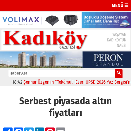
MENÜ ☰
18:42
Şennur Üzgen’in “Tekâmül” Eseri UPSD 2026 Yaz Sergisi’nde 
Serbest piyasada altın
fiyatları
Paylaş
Facebook
Twitter
LinkedIn
Pinterest
Email