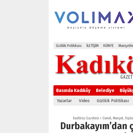
Gizlilik Politikası
İLETİŞİM
KÜNYE
Manşetle
Basında Kadıköy
Belediye
Büyük
Yazarlar
Video
Gizlilik Politikası
Kadıköy Gazetesi
»
Genel
,
Manşet
,
Topl
Durbakayım’dan ç