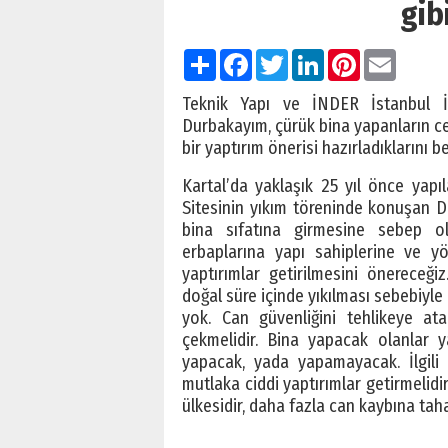
gib
Paylaş
Facebook
Twitter
LinkedIn
Pinterest
Email
Teknik Yapı ve İNDER İstanbul İ
Durbakayım, çürük bina yapanların ce
bir yaptırım önerisi hazırladıklarını bel
Kartal’da yaklaşık 25 yıl önce yapıl
Sitesinin yıkım töreninde konuşan Du
bina sıfatına girmesine sebep o
erbaplarına yapı sahiplerine ve y
yaptırımlar getirilmesini önereceğ
doğal süre içinde yıkılması sebebiyl
yok. Can güvenliğini tehlikeye a
çekmelidir. Bina yapacak olanlar y
yapacak, yada yapamayacak. İlgili
mutlaka ciddi yaptırımlar getirmelidi
ülkesidir, daha fazla can kaybına t