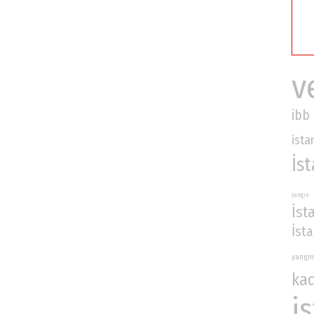
v
ibb
ista
İs
yangın
İst
İst
yangin
ka
i