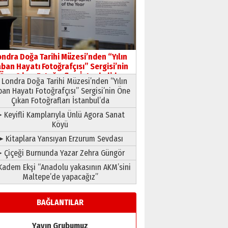
HAVVA’NIN ÜÇ KIZI
09 Temmuz 2026 Perşembe
Yusuf POLAT
Şampiyonluk Sebahattin
ondra Doğa Tarihi Müzesi’nden “Yılın
Şirin’e yazar
ban Hayatı Fotoğrafçısı” Sergisi’nin
11 Mayıs 2026 Pazartesi
Öne Çıkan Fotoğrafları İstanbul’da
Londra Doğa Tarihi Müzesi’nden “Yılın
ban Hayatı Fotoğrafçısı” Sergisi’nin Öne
Çıkan Fotoğrafları İstanbul’da
 Keyifli Kamplarıyla Ünlü Agora Sanat
Köyü
➤ Kitaplara Yansıyan Erzurum Sevdası
 Çiçeği Burnunda Yazar Zehra Güngör
adem Ekşi “Anadolu yakasının AKM’sini
Maltepe’de yapacağız”
BAĞLANTILAR
Yayın Grubumuz