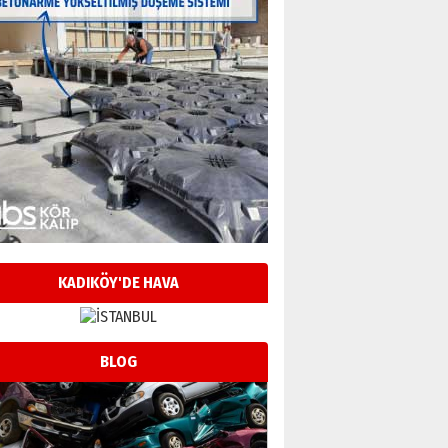
KADIKÖY'DE HAVA
BLOG