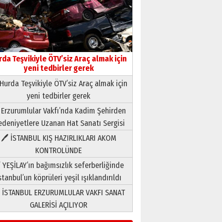
rda Teşvikiyle ÖTV’siz Araç almak için
yeni tedbirler gerek
Hurda Teşvikiyle ÖTV’siz Araç almak için
yeni tedbirler gerek
Neşat YALÇIN
 Erzurumlular Vakfı’nda Kadim Şehirden
Paranın Aile Kültüründeki Yeri
deniyetlere Uzanan Hat Sanatı Sergisi
03 Ağustos 2026 Pazartesi
🖊 İSTANBUL KIŞ HAZIRLIKLARI AKOM
KONTROLÜNDE
Yıldırım Gündoğdu
HAVVA’NIN ÜÇ KIZI
 YEŞİLAY’ın bağımsızlık seferberliğinde
09 Temmuz 2026 Perşembe
stanbul’un köprüleri yeşil ışıklandırıldı
 İSTANBUL ERZURUMLULAR VAKFI SANAT
Yusuf POLAT
GALERİSİ AÇILIYOR
Şampiyonluk Sebahattin
Şirin’e yazar