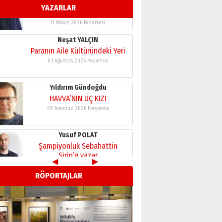
YAZARLAR
11 Mayıs 2026 Pazartesi
Neşat YALÇIN
Paranın Aile Kültüründeki Yeri
03 Ağustos 2026 Pazartesi
Yıldırım Gündoğdu
HAVVA’NIN ÜÇ KIZI
09 Temmuz 2026 Perşembe
Yusuf POLAT
Şampiyonluk Sebahattin
Şirin’e yazar
11 Mayıs 2026 Pazartesi
◀
▶
Neşat YALÇIN
RÖPORTAJLAR
Paranın Aile Kültüründeki Yeri
03 Ağustos 2026 Pazartesi
Yıldırım Gündoğdu