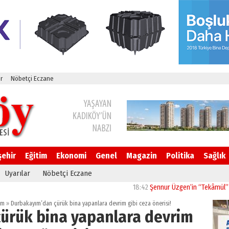
r
Nöbetçi Eczane
şehir
Eğitim
Ekonomi
Genel
Magazin
Politika
Sağlık
Uyarılar
Nöbetçi Eczane
18:42
Şennur Üzgen’in “Tekâmül” Eseri UP
um
»
Durbakayım’dan çürük bina yapanlara devrim gibi ceza önerisi!
ürük bina yapanlara devrim