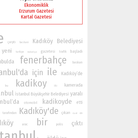
Ekonomiklik
Erzurum Gazetesi
Kartal Gazetesi
e
Kadıköy Belediyesi
çarptı
baskani
yeni
gazetesi
başladı
trafik
turkiye
Belediye
fenerbahçe
nbulda
baskan
ile
tanbul'da
için
Kadıköy’de
kadikoy
kamerada
bu
iki
anbul
yaralı
İstanbul Büyükşehir Belediyesi
kadikoyde
anbul’da
etti
otomobil
Kadıköy'de
çıkan
tarafından
en
özel
bir
dıköy
çıktı
polis
arac
stanbul