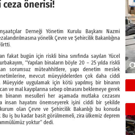
i ceza önerisi!
nşaatçılar Derneği Yönetim Kurulu Başkanı Nazmi
zalandırılmasına yönelik Çevre ve Şehircilik Bakanlığına
irtti.
an fakat bugün için riskli bina sınıfında sayılan Yücel
rbakayım, “Yapılan binaların böyle 20 – 25 yılda riskli
lan sorumsuz müteahhitlere, yapı denetim meslek
önetimlerine, mevcut müeyyidelerden çok daha ciddi
iz. Müeyyide uygulamak için kötü yapılmış bir binanın
e can ve mal kayıplarına sebep olmasını beklemeye gerek
tan binanın mesulleri her aşamada mutlaka cezasını
a insan hayatını önemseyerek işini ciddi bir şekilde
 kurum olan Çevre ve Şehircilik Bakanlığı bu konuda
r. Bu iş bu kadar basit görülmemeli, zira ülkemiz deprem
ahammülümüz yoktur” dedi.