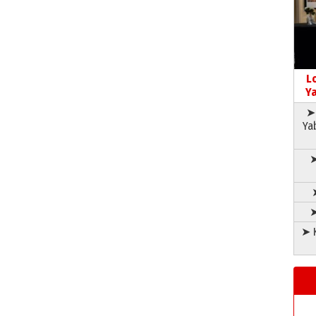
L
Ya
➤ 
Ya
➤
➤
➤ K