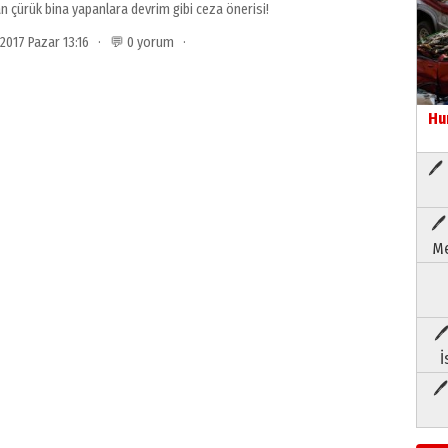
 çürük bina yapanlara devrim gibi ceza önerisi!
l 2017 Pazar 13:16 · 💬 0 yorum ·
Hu
🖊 
🖊
Me
🖊
İ
🖊