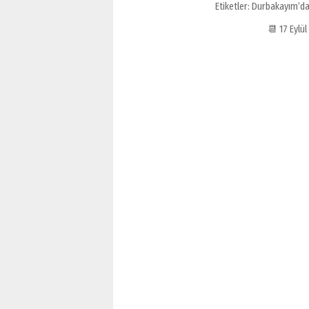
Etiketler:
Durbakayım’dan
📆 17 Eylü