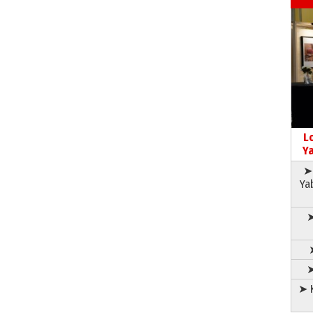
L
Ya
➤ 
Ya
➤
➤
➤ K