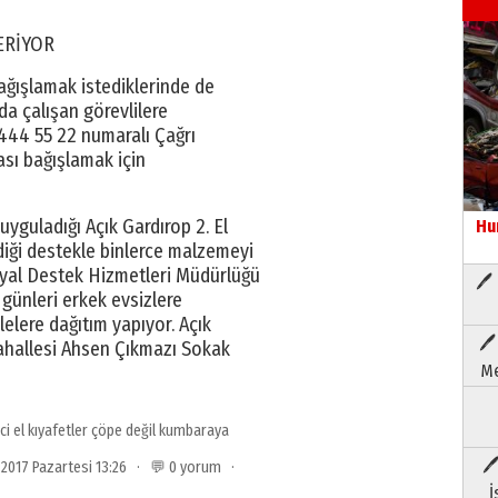
ERİYOR
bağışlamak istediklerinde de
da çalışan görevlilere
 444 55 22 numaralı Çağrı
ası bağışlamak için
uyguladığı Açık Gardırop 2. El
Hu
diği destekle binlerce malzemeyi
osyal Destek Hizmetleri Müdürlüğü
🖊 
 günleri erkek evsizlere
lelere dağıtım yapıyor. Açık
🖊
Mahallesi Ahsen Çıkmazı Sokak
Me
nci el kıyafetler çöpe değil kumbaraya
🖊
 2017 Pazartesi 13:26 · 💬 0 yorum ·
İ