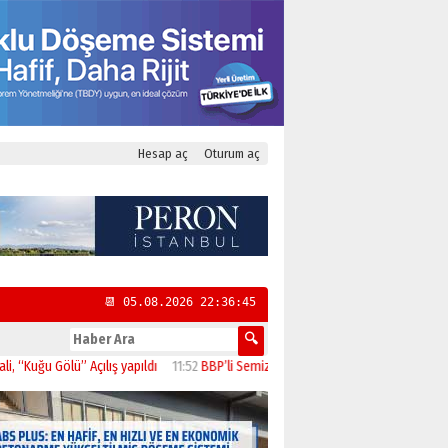
Hesap aç
Oturum aç
📆 05.08.2026 22:36:45
 Gölü” Açılış yapıldı
11:52
BBP’li Semiz “Toplumun Beklentisi Emeklilerin Daha