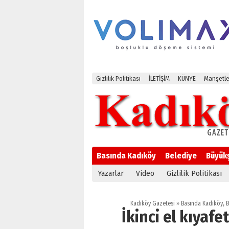
Gizlilik Politikası
İLETİŞİM
KÜNYE
Manşetle
Basında Kadıköy
Belediye
Büyük
Yazarlar
Video
Gizlilik Politikası
Kadıköy Gazetesi
»
Basında Kadıköy
,
B
İkinci el kıyaf