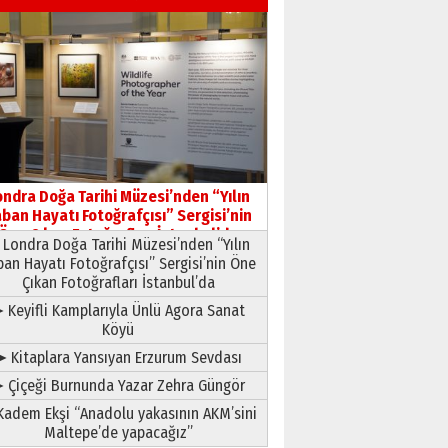
03 Ağustos 2026 Pazartesi
Yıldırım Gündoğdu
HAVVA’NIN ÜÇ KIZI
09 Temmuz 2026 Perşembe
Yusuf POLAT
Şampiyonluk Sebahattin
ondra Doğa Tarihi Müzesi’nden “Yılın
Şirin’e yazar
ban Hayatı Fotoğrafçısı” Sergisi’nin
11 Mayıs 2026 Pazartesi
Öne Çıkan Fotoğrafları İstanbul’da
Londra Doğa Tarihi Müzesi’nden “Yılın
ban Hayatı Fotoğrafçısı” Sergisi’nin Öne
Çıkan Fotoğrafları İstanbul’da
 Keyifli Kamplarıyla Ünlü Agora Sanat
Köyü
➤ Kitaplara Yansıyan Erzurum Sevdası
 Çiçeği Burnunda Yazar Zehra Güngör
adem Ekşi “Anadolu yakasının AKM’sini
Maltepe’de yapacağız”