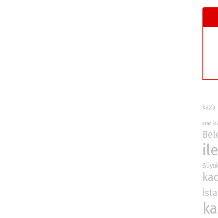
kaza
b
arac
Bel
ile
Büyü
ka
İst
ka