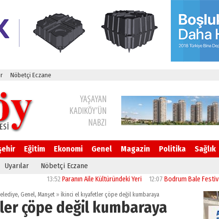
r
Nöbetçi Eczane
şehir
Eğitim
Ekonomi
Genel
Magazin
Politika
Sağlık
Uyarılar
Nöbetçi Eczane
13:52
Paranın Aile Kültüründeki Yeri
12:07
Bodrum Bale Festivali, “Kuğu
elediye
,
Genel
,
Manşet
»
İkinci el kıyafetler çöpe değil kumbaraya
etler çöpe değil kumbaraya