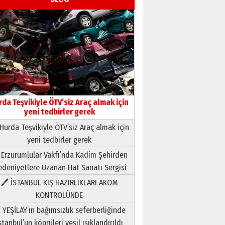
rda Teşvikiyle ÖTV’siz Araç almak için
yeni tedbirler gerek
Hurda Teşvikiyle ÖTV’siz Araç almak için
yeni tedbirler gerek
Neşat YALÇIN
 Erzurumlular Vakfı’nda Kadim Şehirden
Paranın Aile Kültüründeki Yeri
deniyetlere Uzanan Hat Sanatı Sergisi
03 Ağustos 2026 Pazartesi
🖊 İSTANBUL KIŞ HAZIRLIKLARI AKOM
KONTROLÜNDE
Yıldırım Gündoğdu
HAVVA’NIN ÜÇ KIZI
 YEŞİLAY’ın bağımsızlık seferberliğinde
09 Temmuz 2026 Perşembe
stanbul’un köprüleri yeşil ışıklandırıldı