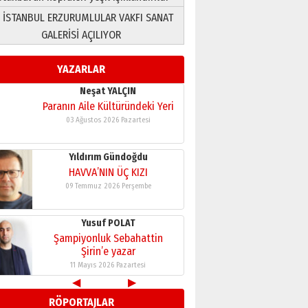
 İSTANBUL ERZURUMLULAR VAKFI SANAT
Yusuf POLAT
GALERİSİ AÇILIYOR
Şampiyonluk Sebahattin
Şirin’e yazar
YAZARLAR
11 Mayıs 2026 Pazartesi
Neşat YALÇIN
Paranın Aile Kültüründeki Yeri
03 Ağustos 2026 Pazartesi
Yıldırım Gündoğdu
HAVVA’NIN ÜÇ KIZI
09 Temmuz 2026 Perşembe
Yusuf POLAT
Şampiyonluk Sebahattin
Şirin’e yazar
11 Mayıs 2026 Pazartesi
◀
▶
Neşat YALÇIN
RÖPORTAJLAR
Paranın Aile Kültüründeki Yeri