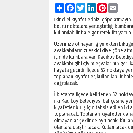
Paylaş
Facebook
Twitter
LinkedIn
Pinterest
Email
İkinci el kıyafetlerinizi çöpe atmayın
belirli noktalara yerleştirdiği kumbara
kullanılabilir hale getirerek ihtiyacı 
Üzerinize olmayan, giymekten bıktığını
ayakkabılarınızı eskidi diye çöpe atmay
için de kumbara var. Kadıköy Belediyesi
ayakkabı gibi giyim eşyalarının geri k
hayata geçirdi. İlçede 52 noktaya ye
toplanan kıyafetler, kullanılabilir hale
dağıtılacak.
İlk etapta ilçede belirlenen 52 nokt
ilki Kadıköy Belediyesi bahçesine yerl
kıyafetler bu iş için tahsis edilen iki
toplanacak. Toplanan kıyafetler daha 
olmayanlar şeklinde ayrılacak. Kullanı
olanlara ulaştırılacak. Kullanılacak 