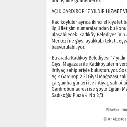
dönüşüme gönderilecek.
AÇIK GARDIROP 17 YILDIR HİZMET V
Kadıköylüler ayrıca ikinci el kıyafet 
ilgili iletişim numaralarından bu konu
ulaşabilecek. Kadıköy Belediyesi’nin
Merkezi’ne giysi ayakkabı tekstil eşy
başvurulabiliyor.
Bu arada Kadıköy Belediyesi 17 yıldır 
Giysi Mağazası ile Kadıköylülerin ver
ihtiyaç sahipleriyle buluşturuyor. S
Açık Gardırop 2.El Giysi Mağazası salı
çarşamba günleri ise ihtiyaç sahibi ai
Gardırobun adresi ise şöyle Eğitim 
Sadıkoğlu Plaza 4 No 2/3
Etiketler:
İki
📆 07 Ağustos