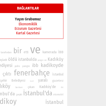
BAĞLANTILAR
Yayın Grubumuz
Ekonomiklik
Erzurum Gazetesi
Kartal Gazetesi
ve
bir
kamerada
İBB
etti
tarafından
öldü
Kadıköy
istanbulda
aşladı
yangın
en
kadikoyde
ediyesi
ibb
yangin
polis
fenerbahçe
çıktı
İstanbul
yaralı
kşehir Belediyesi
gazetesi
özel
dıköy
Kadıköy’de
çıkan
iki
baskani
İstanbul'da
anbul’da
çarptı
otomobil
dikoy
İstanbul