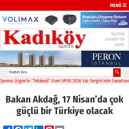
MENÜ ☰
nnur Üzgen’in “Tekâmül” Eseri UPSD 2026 Yaz Sergisi’nde Sanatseverl
Bakan Akdağ, 17 Nisan’da çok
güçlü bir Türkiye olacak
Paylaş
Facebook
Twitter
LinkedIn
Pinterest
Email