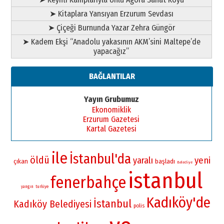
➤ Kitaplara Yansıyan Erzurum Sevdası
➤ Çiçeği Burnunda Yazar Zehra Güngör
➤ Kadem Ekşi “Anadolu yakasının AKM’sini Maltepe’de
yapacağız”
BAĞLANTILAR
Yayın Grubumuz
Ekonomiklik
Erzurum Gazetesi
Kartal Gazetesi
ile
İstanbul'da
öldü
yaralı
yeni
çıkan
başladı
Belediye
istanbul
fenerbahçe
yangın
turkiye
Kadıköy'de
İstanbul
Kadıköy Belediyesi
polis