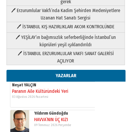
Neşat YALÇIN
gerek
Paranın Aile Kültüründeki Yeri
🖊 Erzurumlular Vakfı’nda Kadim Şehirden Medeniyetlere
03 Ağustos 2026 Pazartesi
Uzanan Hat Sanatı Sergisi
🖊 İSTANBUL KIŞ HAZIRLIKLARI AKOM KONTROLÜNDE
Yıldırım Gündoğdu
HAVVA’NIN ÜÇ KIZI
🖊 YEŞİLAY’ın bağımsızlık seferberliğinde İstanbul’un
09 Temmuz 2026 Perşembe
köprüleri yeşil ışıklandırıldı
🖊 İSTANBUL ERZURUMLULAR VAKFI SANAT GALERİSİ
Yusuf POLAT
AÇILIYOR
Şampiyonluk Sebahattin Şirin’e
yazar
11 Mayıs 2026 Pazartesi
YAZARLAR
Neşat YALÇIN
Paranın Aile Kültüründeki Yeri
03 Ağustos 2026 Pazartesi
Yıldırım Gündoğdu
HAVVA’NIN ÜÇ KIZI
09 Temmuz 2026 Perşembe