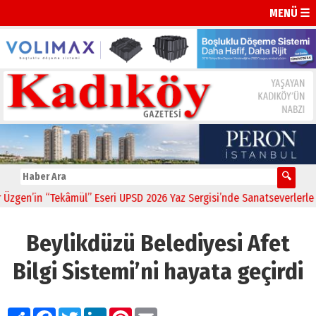
MENÜ ☰
n’in “Tekâmül” Eseri UPSD 2026 Yaz Sergisi’nde Sanatseverlerle Bul
Beylikdüzü Belediyesi Afet
Bilgi Sistemi’ni hayata geçirdi
Paylaş
Facebook
Twitter
LinkedIn
Pinterest
Email