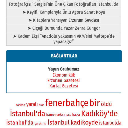
Fotoğrafçısı” Sergisi’nin Öne Çıkan Fotoğrafları İstanbul’da
➤ Keyifli Kamplarıyla Ünlü Agora Sanat Köyü
➤ Kitaplara Yansıyan Erzurum Sevdası
➤ Çiçeği Burnunda Yazar Zehra Güngör
➤ Kadem Ekşi “Anadolu yakasının AKM’sini Maltepe’de
yapacağız”
BAĞLANTILAR
Yayın Grubumuz
Ekonomiklik
Erzurum Gazetesi
Kartal Gazetesi
fenerbahçe
bir
öldü
yaralı
baskan
arac
Kadıköy'de
İstanbul'da
kamerada
kaza
trafik
İstanbul
kadikoyde
İstanbul’da
istanbulda
çarptı
iki