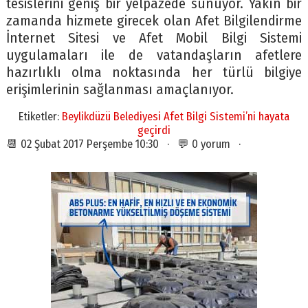
tesislerini geniş bir yelpazede sunuyor. Yakın bir
zamanda hizmete girecek olan Afet Bilgilendirme
İnternet Sitesi ve Afet Mobil Bilgi Sistemi
uygulamaları ile de vatandaşların afetlere
hazırlıklı olma noktasında her türlü bilgiye
erişimlerinin sağlanması amaçlanıyor.
Etiketler:
Beylikdüzü Belediyesi Afet Bilgi Sistemi’ni hayata
geçirdi
📆 02 Şubat 2017 Perşembe 10:30 · 💬 0 yorum ·