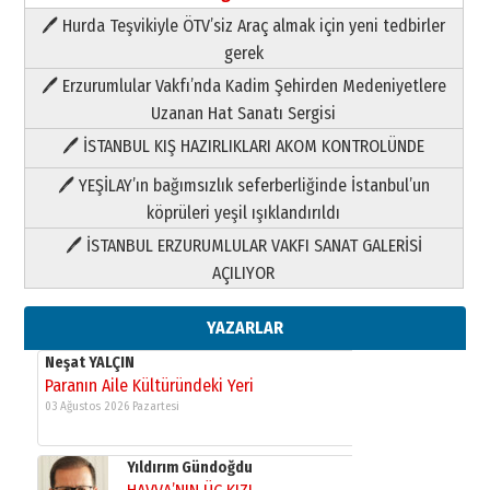
🖊 Hurda Teşvikiyle ÖTV’siz Araç almak için yeni tedbirler
Neşat YALÇIN
gerek
Paranın Aile Kültüründeki Yeri
🖊 Erzurumlular Vakfı’nda Kadim Şehirden Medeniyetlere
03 Ağustos 2026 Pazartesi
Uzanan Hat Sanatı Sergisi
🖊 İSTANBUL KIŞ HAZIRLIKLARI AKOM KONTROLÜNDE
Yıldırım Gündoğdu
HAVVA’NIN ÜÇ KIZI
🖊 YEŞİLAY’ın bağımsızlık seferberliğinde İstanbul’un
09 Temmuz 2026 Perşembe
köprüleri yeşil ışıklandırıldı
🖊 İSTANBUL ERZURUMLULAR VAKFI SANAT GALERİSİ
Yusuf POLAT
AÇILIYOR
Şampiyonluk Sebahattin Şirin’e
yazar
11 Mayıs 2026 Pazartesi
YAZARLAR
Neşat YALÇIN
Paranın Aile Kültüründeki Yeri
03 Ağustos 2026 Pazartesi
Yıldırım Gündoğdu