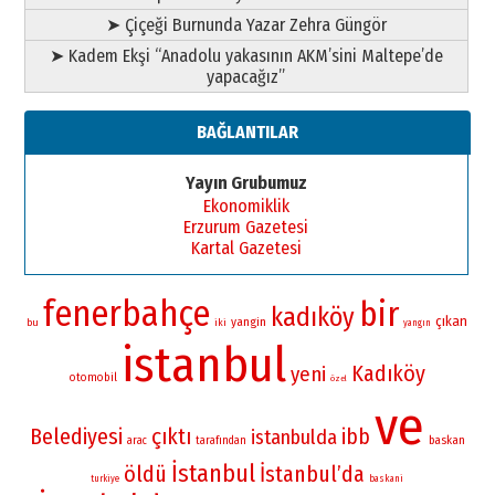
➤ Çiçeği Burnunda Yazar Zehra Güngör
➤ Kadem Ekşi “Anadolu yakasının AKM’sini Maltepe’de
yapacağız”
BAĞLANTILAR
Yayın Grubumuz
Ekonomiklik
Erzurum Gazetesi
Kartal Gazetesi
fenerbahçe
bir
kadıköy
çıkan
yangin
bu
iki
yangın
istanbul
Kadıköy
yeni
otomobil
özel
ve
Belediyesi
çıktı
ibb
istanbulda
baskan
arac
tarafından
İstanbul
öldü
İstanbul’da
turkiye
baskani