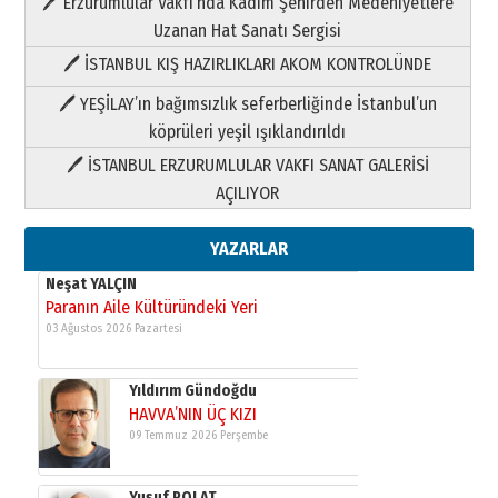
🖊 Erzurumlular Vakfı’nda Kadim Şehirden Medeniyetlere
Paranın Aile Kültüründeki Yeri
Uzanan Hat Sanatı Sergisi
03 Ağustos 2026 Pazartesi
🖊 İSTANBUL KIŞ HAZIRLIKLARI AKOM KONTROLÜNDE
Yıldırım Gündoğdu
🖊 YEŞİLAY’ın bağımsızlık seferberliğinde İstanbul’un
HAVVA’NIN ÜÇ KIZI
köprüleri yeşil ışıklandırıldı
09 Temmuz 2026 Perşembe
🖊 İSTANBUL ERZURUMLULAR VAKFI SANAT GALERİSİ
AÇILIYOR
Yusuf POLAT
Şampiyonluk Sebahattin Şirin’e
yazar
YAZARLAR
11 Mayıs 2026 Pazartesi
Neşat YALÇIN
Paranın Aile Kültüründeki Yeri
03 Ağustos 2026 Pazartesi
Yıldırım Gündoğdu
HAVVA’NIN ÜÇ KIZI
09 Temmuz 2026 Perşembe