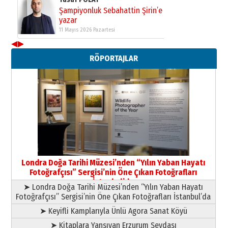
Yusuf POLAT
Şampiyonluk Sebahattin Şirin’e
yazar
11 Mayıs 2026 Pazartesi
◀
▶
RÖPORTAJLAR
Londra Doğa Tarihi Müzesi’nden “Yılın Yaban Hayatı
Fotoğrafçısı” Sergisi’nin Öne Çıkan Fotoğrafları
İstanbul’da
➤ Londra Doğa Tarihi Müzesi’nden “Yılın Yaban Hayatı
Fotoğrafçısı” Sergisi’nin Öne Çıkan Fotoğrafları İstanbul’da
➤ Keyifli Kamplarıyla Ünlü Agora Sanat Köyü
➤ Kitaplara Yansıyan Erzurum Sevdası