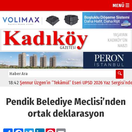
MENÜ ☰
18:42
Şennur Üzgen’in “Tekâmül” Eseri UPSD 2026 Yaz Sergisi’nde San
Pendik Belediye Meclisi’nden
ortak deklarasyon
Paylaş
Facebook
Twitter
LinkedIn
Pinterest
Email