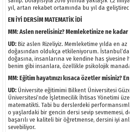
sahip. Dolayısıyla 2016 yılında yaklaşık 1,2 milya
yıl, artan rekabet ortamında bu yıl da geliştirec
EN İYİ DERSİM MATEMATİK İDİ
MM: Aslen nerelisiniz? Memleketinize ne kadar sı
UD:
Biz aslen Rizeliyiz. Memleketime yılda en az 
doğasından oldukça etkileniyorum. İstanbul’da 
doğasına, insanlarına ve kendine has şivesine ha
benim gibi insanlara, özellikle psikolojik manad
MM: Eğitim hayatınızı kısaca özetler misiniz? En 
UD:
Üniversite eğitimimi Bilkent Üniversitesi Gü
Üniversitesi’nde İşletmecilik İhtisas Yönetimi üz
matematikti. Tabi bu derslerdeki performansıml
o yaşlardaki bir gencin dersi sevip sevmemesi, de
başarılı ve kaliteli bir öğretmense, dersini iyi a
sevebiliyor.