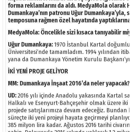
forma reklamlarını da aldı. MedyaMola olarak He
Dumankaya’nın patronu Uğur Dumankaya’yla, sektö
temposuna rağmen özel hayatında yaptıklarına
MedyaMola: Öncelikle sizi kısaca tanıyabilir miy
Uğur Dumankaya:
1970 İstanbul Kartal doğumluyu
Üniversitesi’nde tamamladım. 1994 yılından itib
yana da Dumankaya Yönetim Kurulu Başkanı’yım.
İKİ YENİ PROJE GELİYOR
MM:
Dumankaya İnşaat 2016’da neler yapacak? Pr
UD:
2016 yılı içinde Anadolu yakasında Kartal s
Halkalı ve Esenyurt-Bahçeşehir olmak üzere iki f
projede satışlarımıza devam edeceğiz. Bundan baş
süreçte iki yeni projeyi hayata geçirmeyi planlıy
385 milyon lira kadar. Ağustos 2016 tarihi civarın