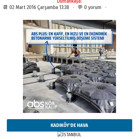
Dumankaya:
📆 02 Mart 2016 Çarşamba 13:38 · 💬 0 yorum ·
KADIKÖY'DE HAVA