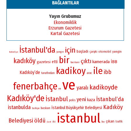
BAĞLANTILAR
Yayın Grubumuz
Ekonomiklik
Erzurum Gazetesi
Kartal Gazetesi
İstanbul'da
için
başladı
yangin
çarptı
otomobil
yangın
Belediye
bir
kadıköy
çıktı
kamerada
İBB
etti
gazetesi
baskani
kadikoy
ile
ibb
Kadıköy’de
tarafından
arac
ve
fenerbahçe
kadikoyde
yaralı
en
Kadıköy'de
İstanbul
İstanbul’da
yeni
kaza
polis
Kadıköy
istanbulda
İstanbul Büyükşehir Belediyesi
baskan
turkiye
istanbul
Belediyesi
öldü
çıkan
iki
bu
trafik
özel