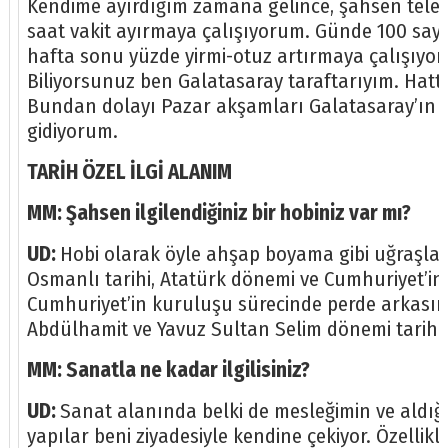
Kendime ayırdığım zamana gelince, şahsen telev
saat vakit ayırmaya çalışıyorum. Günde 100 say
hafta sonu yüzde yirmi-otuz artırmaya çalışıyo
Biliyorsunuz ben Galatasaray taraftarıyım. Ha
Bundan dolayı Pazar akşamları Galatasaray’ın 
gidiyorum.
TARİH ÖZEL İLGİ ALANIM
MM: Şahsen ilgilendiğiniz bir hobiniz var mı?
UD:
Hobi olarak öyle ahşap boyama gibi uğraşlar
Osmanlı tarihi, Atatürk dönemi ve Cumhuriyet’in
Cumhuriyet’in kuruluşu sürecinde perde arkasınd
Abdülhamit ve Yavuz Sultan Selim dönemi tarihi o
MM: Sanatla ne kadar ilgilisiniz?
UD:
Sanat alanında belki de mesleğimin ve aldığım 
yapılar beni ziyadesiyle kendine çekiyor. Özelli