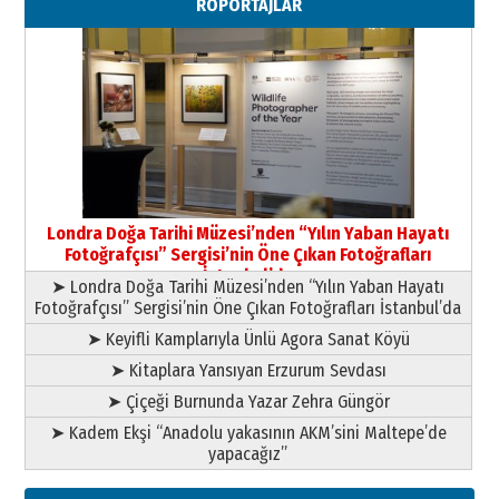
RÖPORTAJLAR
Paranın Aile Kültüründeki Yeri
03 Ağustos 2026 Pazartesi
Yıldırım Gündoğdu
HAVVA’NIN ÜÇ KIZI
09 Temmuz 2026 Perşembe
Yusuf POLAT
Şampiyonluk Sebahattin Şirin’e
Londra Doğa Tarihi Müzesi’nden “Yılın Yaban Hayatı
yazar
Fotoğrafçısı” Sergisi’nin Öne Çıkan Fotoğrafları
11 Mayıs 2026 Pazartesi
İstanbul’da
➤ Londra Doğa Tarihi Müzesi’nden “Yılın Yaban Hayatı
Fotoğrafçısı” Sergisi’nin Öne Çıkan Fotoğrafları İstanbul’da
➤ Keyifli Kamplarıyla Ünlü Agora Sanat Köyü
➤ Kitaplara Yansıyan Erzurum Sevdası
➤ Çiçeği Burnunda Yazar Zehra Güngör
➤ Kadem Ekşi “Anadolu yakasının AKM’sini Maltepe’de
yapacağız”