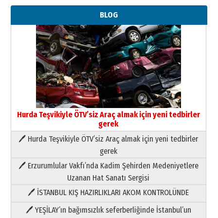
BLOG
Hurda Teşvikiyle ÖTV’siz Araç almak için yeni tedbirler
gerek
🖊 Hurda Teşvikiyle ÖTV’siz Araç almak için yeni tedbirler
Neşat YALÇIN
gerek
Paranın Aile Kültüründeki Yeri
🖊 Erzurumlular Vakfı’nda Kadim Şehirden Medeniyetlere
03 Ağustos 2026 Pazartesi
Uzanan Hat Sanatı Sergisi
🖊 İSTANBUL KIŞ HAZIRLIKLARI AKOM KONTROLÜNDE
Yıldırım Gündoğdu
HAVVA’NIN ÜÇ KIZI
🖊 YEŞİLAY’ın bağımsızlık seferberliğinde İstanbul’un
09 Temmuz 2026 Perşembe