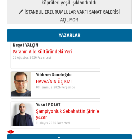
köprüleri yeşil ışıklandırıldı
🖊 İSTANBUL ERZURUMLULAR VAKFI SANAT GALERİSİ
Yusuf POLAT
AÇILIYOR
Şampiyonluk Sebahattin Şirin’e
yazar
11 Mayıs 2026 Pazartesi
YAZARLAR
Neşat YALÇIN
Paranın Aile Kültüründeki Yeri
03 Ağustos 2026 Pazartesi
Yıldırım Gündoğdu
HAVVA’NIN ÜÇ KIZI
09 Temmuz 2026 Perşembe
Yusuf POLAT
Şampiyonluk Sebahattin Şirin’e
yazar
11 Mayıs 2026 Pazartesi
◀
▶
Neşat YALÇIN