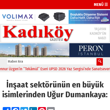
MENÜ ☰
Üzgen’in “Tekâmül” Eseri UPSD 2026 Yaz Sergisi’nde Sanatseverlerle 
İnşaat sektörünün en büyük
isimlerinden Uğur Dumankaya:
Paylaş
Facebook
Twitter
LinkedIn
Pinterest
Email